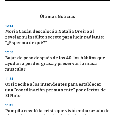
0
s
e
c
Últimas Noticias
o
n
12:14
d
Moria Casán descolocó a Natalia Oreiro al
s
o
revelar su insólito secreto para lucir radiante:
f
"¿Esperma de qué?"
3
3
s
12:00
e
Bajar de peso después de los 40: los hábitos que
c
ayudan a perder grasa y preservar la masa
o
n
muscular
d
s
11:54
Orsi recibe a los intendentes para establecer
una “coordinación permanente” por efectos de
El Niño
11:43
Pampita reveló la crisis que vivió embarazada de