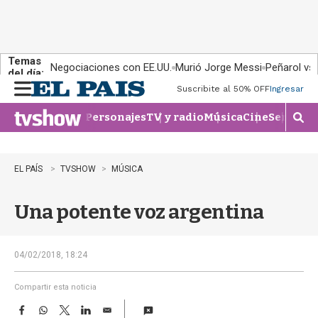
Temas
Negociaciones con EE.UU.
Murió Jorge Messi
Peñarol vs
del día:
Suscribite al 50% OFF
Ingresar
M
e
Personajes
TV y radio
Música
Cine
Series
Te
n
M
u
o
s
t
EL PAÍS
TVSHOW
MÚSICA
r
a
Una potente voz argentina
r
b
�
s
04/02/2018, 18:24
q
u
Compartir esta noticia
e
F
W
T
L
E
d