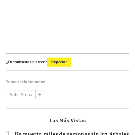
¿Encontraste un error?
Reportar
Temas relacionados
Antel Arena
Las Más Vistas
1
Un muerto, miles de personas sin luz, árboles