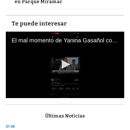
en Parque Miramar
Te puede interesar
El mal momento de Yanina Gasañol con un hincha argentino en "Subrayado"
0
s
e
c
Últimas Noticias
o
n
21:45
d