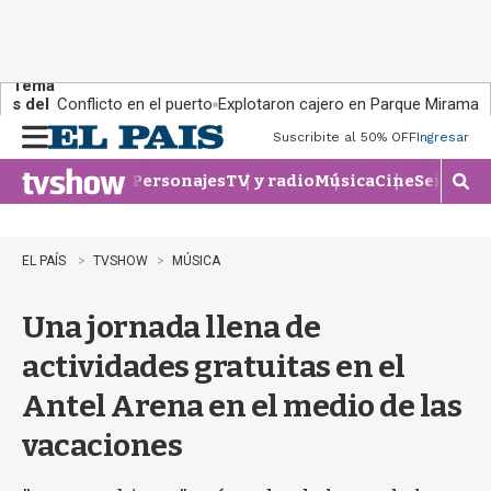
Tema
s del
Conflicto en el puerto
Explotaron cajero en Parque Miramar
día:
Suscribite al 50% OFF
Ingresar
M
e
Personajes
TV y radio
Música
Cine
Series
Te
n
M
u
o
s
t
EL PAÍS
TVSHOW
MÚSICA
r
a
Una jornada llena de
r
b
actividades gratuitas en el
�
s
Antel Arena en el medio de las
q
u
vacaciones
e
d