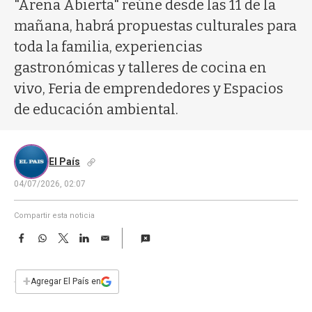
a
"Arena Abierta" reúne desde las 11 de la
mañana, habrá propuestas culturales para
toda la familia, experiencias
gastronómicas y talleres de cocina en
vivo, Feria de emprendedores y️ Espacios
de educación ambiental.
El País
04/07/2026, 02:07
Compartir esta noticia
F
W
T
L
E
a
h
w
i
m
c
a
i
n
a
e
t
t
k
i
+
Agregar El País en
b
s
t
e
l
o
A
e
d