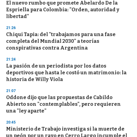
El nuevo rumbo que promete Abelardo De la
s
o
Espriella para Colombia: "Orden, autoridad y
f
libertad"
3
3
s
21:26
e
Chiqui Tapia: del "trabajamos para una fase
c
completa del Mundial 2030" a teorías
o
n
conspirativas contra Argentina
d
s
21:24
La pasión de un periodista por los datos
deportivos que hasta le costó un matrimonio: la
historia de Willy Viola
21:07
Oddone dijo que las propuestas de Cabildo
Abierto son "contemplables", pero requieren
una "ley aparte"
20:45
Ministerio de Trabajo investiga si la muerte de
un peón por un rayo en Cerro Largo incumple el