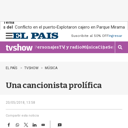
Tema
s del
Conflicto en el puerto
Explotaron cajero en Parque Miramar
día:
Suscribite al 50% OFF
Ingresar
M
e
Personajes
TV y radio
Música
Cine
Series
Te
n
M
u
o
s
t
EL PAÍS
TVSHOW
MÚSICA
r
a
Una cancionista prolífica
r
b
�
s
20/05/2018, 13:58
q
u
Compartir esta noticia
e
F
W
T
L
E
d