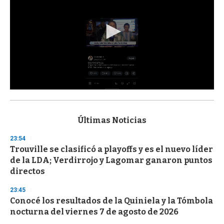
0
s
e
c
Últimas Noticias
o
n
23:54
d
Trouville se clasificó a playoffs y es el nuevo líder
s
o
de la LDA; Verdirrojo y Lagomar ganaron puntos
f
directos
3
3
s
23:45
e
Conocé los resultados de la Quiniela y la Tómbola
c
nocturna del viernes 7 de agosto de 2026
o
n