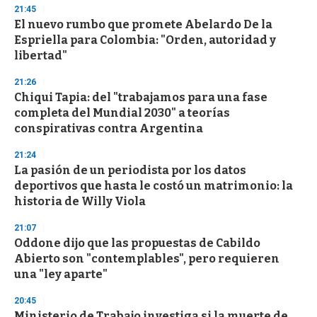
d
21:45
s
El nuevo rumbo que promete Abelardo De la
Espriella para Colombia: "Orden, autoridad y
libertad"
21:26
Chiqui Tapia: del "trabajamos para una fase
completa del Mundial 2030" a teorías
conspirativas contra Argentina
21:24
La pasión de un periodista por los datos
deportivos que hasta le costó un matrimonio: la
historia de Willy Viola
21:07
Oddone dijo que las propuestas de Cabildo
Abierto son "contemplables", pero requieren
una "ley aparte"
20:45
Ministerio de Trabajo investiga si la muerte de