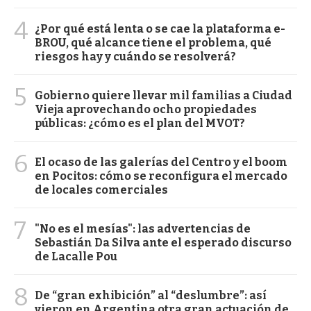
4
¿Por qué está lenta o se cae la plataforma e-
BROU, qué alcance tiene el problema, qué
riesgos hay y cuándo se resolverá?
5
Gobierno quiere llevar mil familias a Ciudad
Vieja aprovechando ocho propiedades
públicas: ¿cómo es el plan del MVOT?
6
El ocaso de las galerías del Centro y el boom
en Pocitos: cómo se reconfigura el mercado
de locales comerciales
7
"No es el mesías": las advertencias de
Sebastián Da Silva ante el esperado discurso
de Lacalle Pou
8
De “gran exhibición” al “deslumbre”: así
vieron en Argentina otra gran actuación de