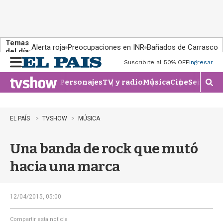
Temas
Alerta roja
Preocupaciones en INR
Bañados de Carrasco
del día:
Suscribite al 50% OFF
Ingresar
M
e
Personajes
TV y radio
Música
Cine
Series
Te
n
M
u
o
s
t
EL PAÍS
TVSHOW
MÚSICA
r
a
Una banda de rock que mutó
r
b
hacia una marca
�
s
q
u
12/04/2015, 05:00
e
d
Compartir esta noticia