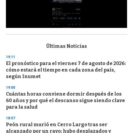
0
s
e
c
Últimas Noticias
o
n
19:11
d
El pronóstico para el viernes 7 de agosto de 2026:
s
o
cómo estará el tiempo en cada zona del país,
f
según Inumet
3
3
s
19:00
e
Cuántas horas conviene dormir después de los
c
60 años y por qué el descanso sigue siendo clave
o
n
para la salud
d
s
18:57
Peón rural murió en Cerro Largo tras ser
alcanzado por un rayo; hubo desplazados y