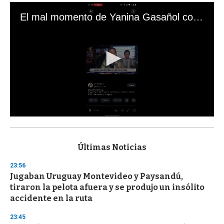
El mal momento de Yanina Gasañol con un hincha argentino en "Subrayado"
0
s
e
c
Últimas Noticias
o
n
23:56
d
Jugaban Uruguay Montevideo y Paysandú,
s
o
tiraron la pelota afuera y se produjo un insólito
f
accidente en la ruta
3
3
s
23:45
e