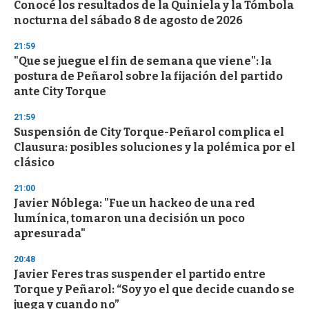
Conocé los resultados de la Quiniela y la Tómbola
c
nocturna del sábado 8 de agosto de 2026
o
n
d
21:59
s
"Que se juegue el fin de semana que viene": la
postura de Peñarol sobre la fijación del partido
ante City Torque
21:59
Suspensión de City Torque-Peñarol complica el
Clausura: posibles soluciones y la polémica por el
clásico
21:00
Javier Nóblega: "Fue un hackeo de una red
lumínica, tomaron una decisión un poco
apresurada"
20:48
Javier Feres tras suspender el partido entre
Torque y Peñarol: “Soy yo el que decide cuando se
juega y cuando no”