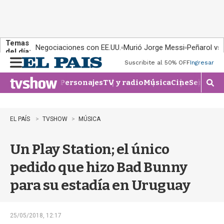
Temas
Negociaciones con EE.UU.
Murió Jorge Messi
Peñarol vs
del día:
Suscribite al 50% OFF
Ingresar
M
e
Personajes
TV y radio
Música
Cine
Series
Te
n
M
u
o
s
t
EL PAÍS
TVSHOW
MÚSICA
r
a
Un Play Station; el único
r
b
pedido que hizo Bad Bunny
�
s
para su estadía en Uruguay
q
u
e
d
25/05/2018, 12:17