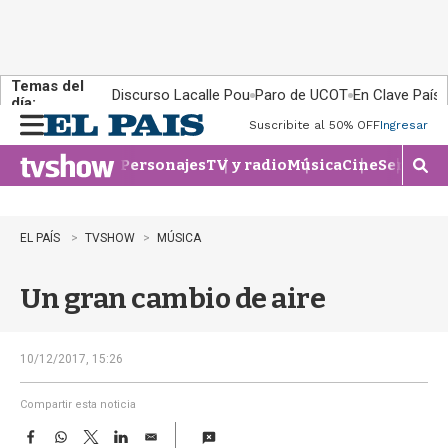
Temas del
Discurso Lacalle Pou
Paro de UCOT
En Clave País
día:
Suscribite al 50% OFF
Ingresar
M
e
Personajes
TV y radio
Música
Cine
Series
Te
n
M
u
o
s
t
EL PAÍS
TVSHOW
MÚSICA
r
a
Un gran cambio de aire
r
b
�
s
10/12/2017, 15:26
q
u
Compartir esta noticia
e
F
W
T
L
E
d