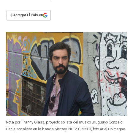
a
h
w
i
m
a
c
a
i
n
a
e
t
t
k
i
+
Agregar El País en
b
s
t
e
l
o
A
e
d
o
p
r
I
k
p
n
Nota por Franny Glass, proyecto solista del musico uruguayo Gonzalo
Deniz, vocalista en la banda Mersey, ND 20170503, foto Ariel Colmegna