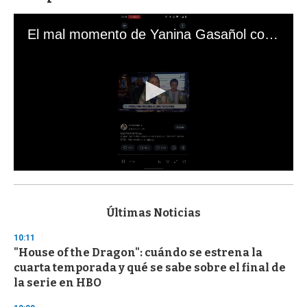
El mal momento de Yanina Gasañol con un hincha argentino en "Subrayado"
0
s
e
c
Últimas Noticias
o
n
10:11
d
"House of the Dragon": cuándo se estrena la
s
o
cuarta temporada y qué se sabe sobre el final de
f
la serie en HBO
3
3
s