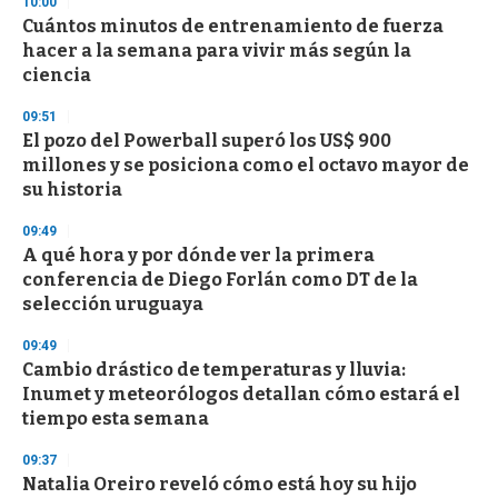
10:00
e
Cuántos minutos de entrenamiento de fuerza
c
hacer a la semana para vivir más según la
o
n
ciencia
d
s
09:51
El pozo del Powerball superó los US$ 900
millones y se posiciona como el octavo mayor de
su historia
09:49
A qué hora y por dónde ver la primera
conferencia de Diego Forlán como DT de la
selección uruguaya
09:49
Cambio drástico de temperaturas y lluvia:
Inumet y meteorólogos detallan cómo estará el
tiempo esta semana
09:37
Natalia Oreiro reveló cómo está hoy su hijo