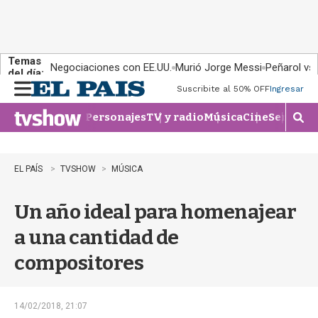
Temas
Negociaciones con EE.UU.
Murió Jorge Messi
Peñarol vs
del día:
Suscribite al 50% OFF
Ingresar
M
e
Personajes
TV y radio
Música
Cine
Series
Te
n
M
u
o
s
t
EL PAÍS
TVSHOW
MÚSICA
r
a
Un año ideal para homenajear
r
b
a una cantidad de
�
s
compositores
q
u
e
d
14/02/2018, 21:07