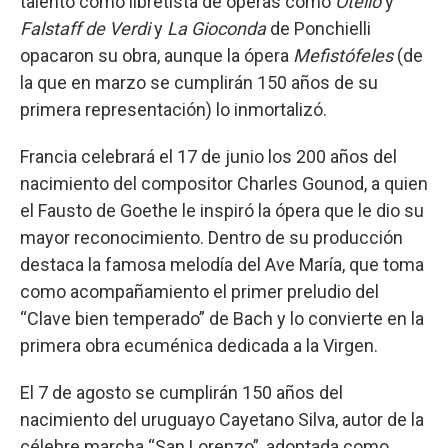
talento como libretista de óperas como
Otello
y
Falstaff de Verdi
y
La Gioconda
de Ponchielli
opacaron su obra, aunque la ópera
Mefistófeles
(de
la que en marzo se cumplirán 150 años de su
primera representación) lo inmortalizó.
Francia celebrará el 17 de junio los 200 años del
nacimiento del compositor Charles Gounod, a quien
el Fausto de Goethe le inspiró la ópera que le dio su
mayor reconocimiento. Dentro de su producción
destaca la famosa melodía del Ave María, que toma
como acompañamiento el primer preludio del
“Clave bien temperado” de Bach y lo convierte en la
primera obra ecuménica dedicada a la Virgen.
El 7 de agosto se cumplirán 150 años del
nacimiento del uruguayo Cayetano Silva, autor de la
célebre marcha “San Lorenzo”, adoptada como