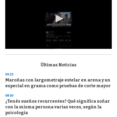
0
s
e
c
Últimas Noticias
o
n
09:23
d
Maroñas con largometraje estelar en arena y un
s
o
especial en grama como pruebas de corte mayor
f
3
08:00
3
s
¿Tenés sueños recurrentes? Qué significa soñar
e
con la misma persona varias veces, según la
c
psicología
o