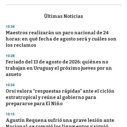
0
s
e
c
Últimas Noticias
o
n
10:34
d
Maestros realizarán un paro nacional de 24
s
o
horas: en qué fecha de agosto será y cuáles son
f
los reclamos
3
3
s
10:28
e
Feriado del 13 de agosto de 2026: quiénes no
c
trabajan en Uruguay el próximo jueves por un
o
n
asueto
d
s
10:24
Orsi valora “respuestas rápidas” ante el ciclón
extratropical y reúne al gobierno para
prepararse para El Niño
10:15
Agustín Requena sufrió una grave lesión ante
Nacional: se rompió los ligamentos y siguió