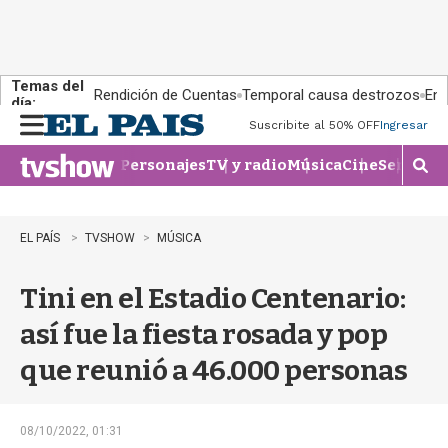
Temas del
Rendición de Cuentas
Temporal causa destrozos
En 
día:
Suscribite al 50% OFF
Ingresar
M
e
Personajes
TV y radio
Música
Cine
Series
Te
n
M
u
o
s
t
EL PAÍS
TVSHOW
MÚSICA
r
a
Tini en el Estadio Centenario:
r
b
así fue la fiesta rosada y pop
�
s
que reunió a 46.000 personas
q
u
e
d
08/10/2022, 01:31