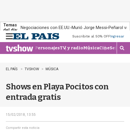
Temas
Negociaciones con EE.UU.
Murió Jorge Messi
Peñarol vs
del día:
Suscribite al 50% OFF
Ingresar
M
e
Personajes
TV y radio
Música
Cine
Series
Te
n
M
u
o
s
t
EL PAÍS
TVSHOW
MÚSICA
r
a
Shows en Playa Pocitos con
r
b
entrada gratis
�
s
q
u
15/02/2018, 13:55
e
d
Compartir esta noticia