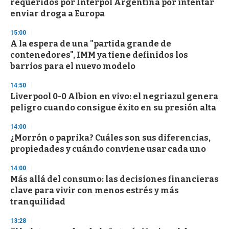
requeridos por Interpol Argentina por intentar
f
enviar droga a Europa
3
3
s
15:00
e
A la espera de una "partida grande de
c
contenedores", IMM ya tiene definidos los
o
n
barrios para el nuevo modelo
d
s
14:50
Liverpool 0-0 Albion en vivo: el negriazul genera
peligro cuando consigue éxito en su presión alta
14:00
¿Morrón o paprika? Cuáles son sus diferencias,
propiedades y cuándo conviene usar cada uno
14:00
Más allá del consumo: las decisiones financieras
clave para vivir con menos estrés y más
tranquilidad
13:28