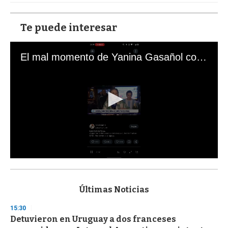
Te puede interesar
El mal momento de Yanina Gasañol con un hincha argentino en "Subrayado"
0
s
e
c
Últimas Noticias
o
n
15:30
d
Detuvieron en Uruguay a dos franceses
s
o