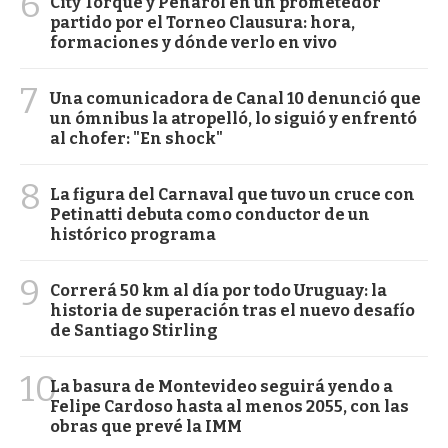
6
City Torque y Peñarol en un prometedor
partido por el Torneo Clausura: hora,
formaciones y dónde verlo en vivo
7
Una comunicadora de Canal 10 denunció que
un ómnibus la atropelló, lo siguió y enfrentó
al chofer: "En shock"
8
La figura del Carnaval que tuvo un cruce con
Petinatti debuta como conductor de un
histórico programa
9
Correrá 50 km al día por todo Uruguay: la
historia de superación tras el nuevo desafío
de Santiago Stirling
10
La basura de Montevideo seguirá yendo a
Felipe Cardoso hasta al menos 2055, con las
obras que prevé la IMM