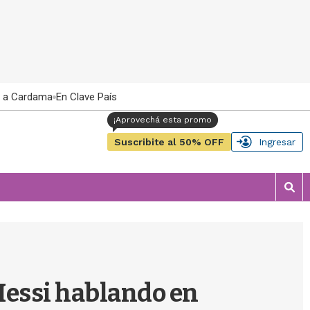
 a Cardama
En Clave País
Suscribite al 50% OFF
Ingresar
M
o
s
t
r
a
r
essi hablando en
b
�