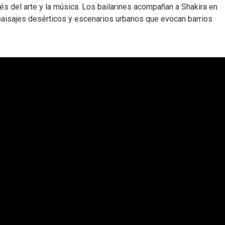
és del arte y la música. Los bailarines acompañan a Shakira en
 paisajes desérticos y escenarios urbanos que evocan barrios