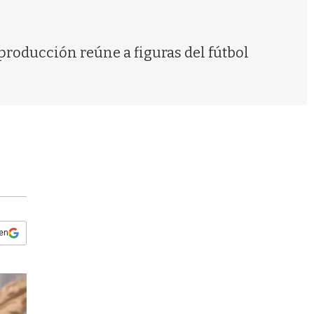
s
q
u
e
 producción reúne a figuras del fútbol
d
a
 en