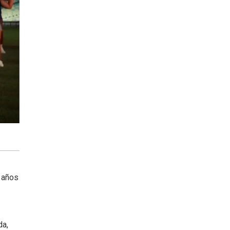
ó años
da,