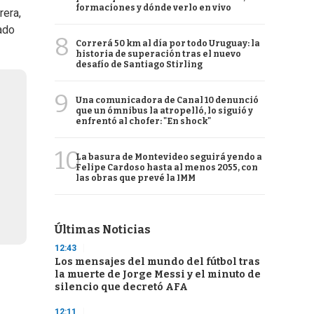
formaciones y dónde verlo en vivo
rera,
ado
8
Correrá 50 km al día por todo Uruguay: la
historia de superación tras el nuevo
desafío de Santiago Stirling
9
Una comunicadora de Canal 10 denunció
que un ómnibus la atropelló, lo siguió y
enfrentó al chofer: "En shock"
10
La basura de Montevideo seguirá yendo a
Felipe Cardoso hasta al menos 2055, con
las obras que prevé la IMM
Últimas Noticias
12:43
Los mensajes del mundo del fútbol tras
la muerte de Jorge Messi y el minuto de
silencio que decretó AFA
12:11