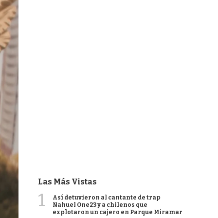
Las Más Vistas
1
Así detuvieron al cantante de trap
Nahuel One23 y a chilenos que
explotaron un cajero en Parque Miramar