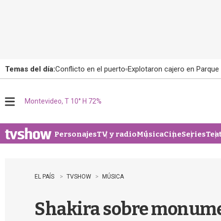
Temas del día:
Conflicto en el puerto
Explotaron cajero en Parque
Montevideo, T 10° H 72%
M
e
n
u
Personajes
TV y radio
Música
Cine
Series
Tea
EL PAÍS
TVSHOW
MÚSICA
Shakira sobre monume