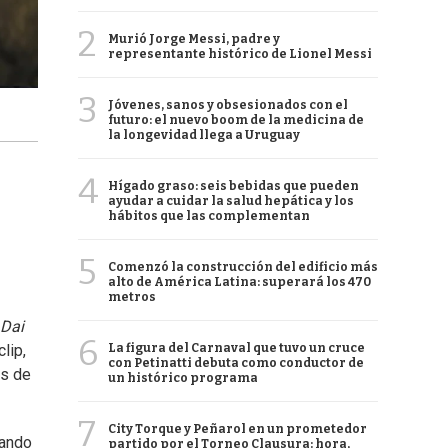
2
Murió Jorge Messi, padre y
representante histórico de Lionel Messi
3
Jóvenes, sanos y obsesionados con el
futuro: el nuevo boom de la medicina de
la longevidad llega a Uruguay
4
Hígado graso: seis bebidas que pueden
ayudar a cuidar la salud hepática y los
hábitos que las complementan
5
Comenzó la construcción del edificio más
alto de América Latina: superará los 470
metros
Dai
6
La figura del Carnaval que tuvo un cruce
clip,
con Petinatti debuta como conductor de
os de
un histórico programa
7
City Torque y Peñarol en un prometedor
iando
partido por el Torneo Clausura: hora,