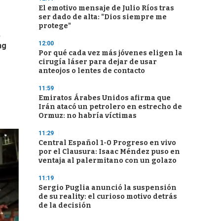
El emotivo mensaje de Julio Ríos tras
ser dado de alta: "Dios siempre me
protege"
,
12:00
ng
Por qué cada vez más jóvenes eligen la
cirugía láser para dejar de usar
anteojos o lentes de contacto
11:59
Emiratos Árabes Unidos afirma que
Irán atacó un petrolero en estrecho de
Ormuz: no habría víctimas
11:29
Central Español 1-0 Progreso en vivo
por el Clausura: Isaac Méndez puso en
ventaja al palermitano con un golazo
11:19
Sergio Puglia anunció la suspensión
de su reality: el curioso motivo detrás
de la decisión