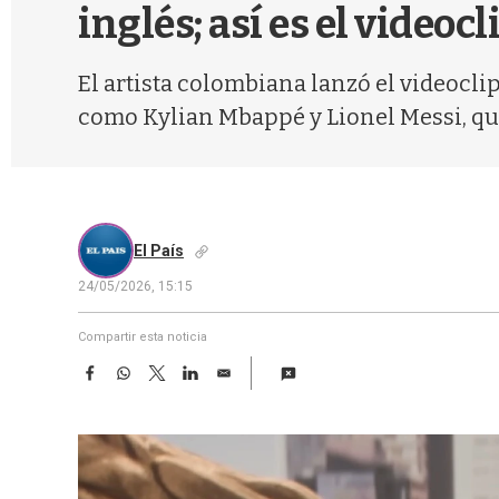
inglés; así es el videoc
El artista colombiana lanzó el videoclip
como Kylian Mbappé y Lionel Messi, qu
El País
24/05/2026, 15:15
Compartir esta noticia
F
W
T
L
E
a
h
w
i
m
c
a
i
n
a
e
t
t
k
i
b
s
t
e
l
o
A
e
d