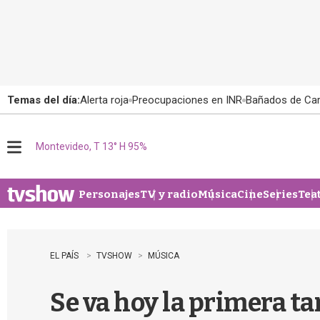
Temas del día:
Alerta roja
Preocupaciones en INR
Bañados de Ca
Montevideo, T 13° H 95%
M
e
n
u
Personajes
TV y radio
Música
Cine
Series
Tea
EL PAÍS
TVSHOW
MÚSICA
Se va hoy la primera t