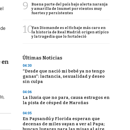
9
Buena parte del país bajo alerta naranja
el
y amarilla de Inumet por vientos muy
fuertes y persistentes
10
 de
Yan Diomande es el fichaje más caro en
la historia de Real Madrid: origen atípico
y la tragedia que lo fortaleció
Últimas Noticias
 en
04:30
“Desde que nació mi bebé ya no tengo
ganas”: lactancia, sexualidad y deseo
sin culpa
04:06
to,
La lluvia que no para, causa estragos en
la pista de césped de Maroñas
04:05
En Paysandú y Florida esperan que
decenas de miles vayan a ver al Papa;
buscan lugares para las misas al aire