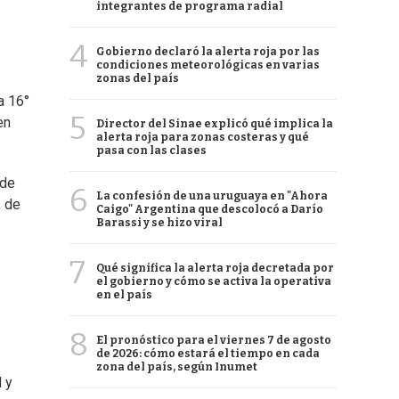
integrantes de programa radial
4
Gobierno declaró la alerta roja por las
condiciones meteorológicas en varias
zonas del país
a 16°
5
en
Director del Sinae explicó qué implica la
alerta roja para zonas costeras y qué
pasa con las clases
 de
6
La confesión de una uruguaya en "Ahora
, de
Caigo" Argentina que descolocó a Darío
Barassi y se hizo viral
7
Qué significa la alerta roja decretada por
el gobierno y cómo se activa la operativa
en el país
8
El pronóstico para el viernes 7 de agosto
de 2026: cómo estará el tiempo en cada
zona del país, según Inumet
 y