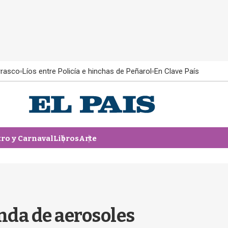
rrasco
Líos entre Policía e hinchas de Peñarol
En Clave País
tro y Carnaval
Libros
Arte
anda de aerosoles