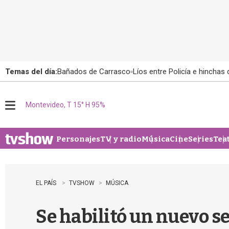
Temas del día:
Bañados de Carrasco
Líos entre Policía e hinchas
Montevideo, T 15° H 95%
M
e
n
u
Personajes
TV y radio
Música
Cine
Series
Tea
EL PAÍS
TVSHOW
MÚSICA
Se habilitó un nuevo se