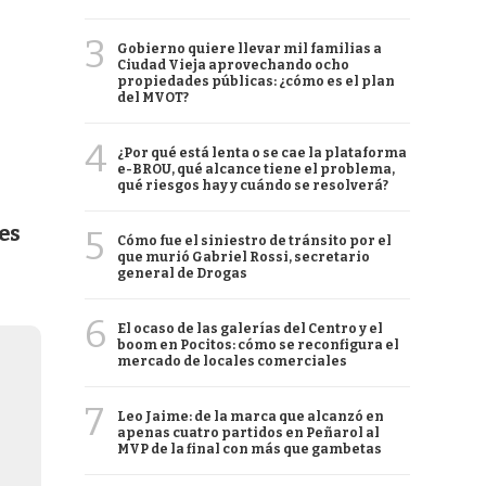
3
Gobierno quiere llevar mil familias a
Ciudad Vieja aprovechando ocho
propiedades públicas: ¿cómo es el plan
del MVOT?
4
¿Por qué está lenta o se cae la plataforma
e-BROU, qué alcance tiene el problema,
qué riesgos hay y cuándo se resolverá?
es
5
Cómo fue el siniestro de tránsito por el
que murió Gabriel Rossi, secretario
general de Drogas
6
El ocaso de las galerías del Centro y el
boom en Pocitos: cómo se reconfigura el
mercado de locales comerciales
7
Leo Jaime: de la marca que alcanzó en
apenas cuatro partidos en Peñarol al
MVP de la final con más que gambetas