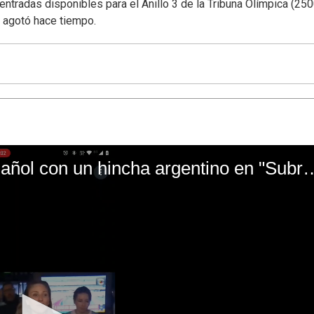
tradas disponibles para el Anillo 3 de la Tribuna Olímpica (25
 agotó hace tiempo.
El mal momento de Yanina Gasañol con un hin