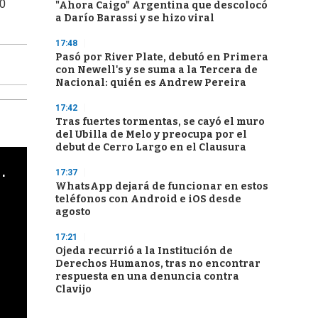
00
"Ahora Caigo" Argentina que descolocó
a Darío Barassi y se hizo viral
17:48
Pasó por River Plate, debutó en Primera
con Newell's y se suma a la Tercera de
Nacional: quién es Andrew Pereira
17:42
Tras fuertes tormentas, se cayó el muro
del Ubilla de Melo y preocupa por el
debut de Cerro Largo en el Clausura
cha argentino en "Subrayado"
17:37
WhatsApp dejará de funcionar en estos
teléfonos con Android e iOS desde
agosto
17:21
Ojeda recurrió a la Institución de
Derechos Humanos, tras no encontrar
respuesta en una denuncia contra
Clavijo