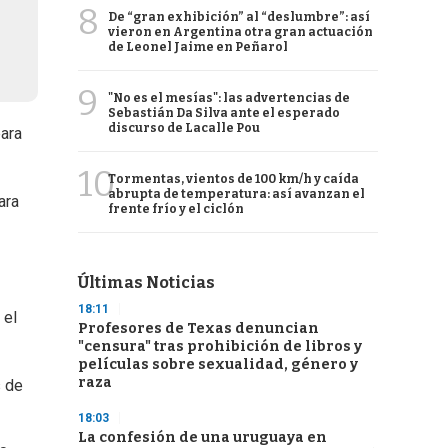
8
De “gran exhibición” al “deslumbre”: así
vieron en Argentina otra gran actuación
de Leonel Jaime en Peñarol
9
"No es el mesías": las advertencias de
Sebastián Da Silva ante el esperado
discurso de Lacalle Pou
para
10
Tormentas, vientos de 100 km/h y caída
abrupta de temperatura: así avanzan el
ara
frente frío y el ciclón
Últimas Noticias
18:11
 el
Profesores de Texas denuncian
"censura" tras prohibición de libros y
películas sobre sexualidad, género y
raza
s de
18:03
La confesión de una uruguaya en