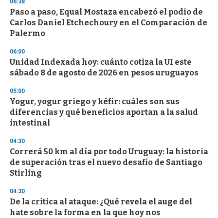
s
06:38
e
Paso a paso, Equal Mostaza encabezó el podio de
c
Carlos Daniel Etchechoury en el Comparación de
o
n
Palermo
d
s
06:00
Unidad Indexada hoy: cuánto cotiza la UI este
sábado 8 de agosto de 2026 en pesos uruguayos
05:00
Yogur, yogur griego y kéfir: cuáles son sus
diferencias y qué beneficios aportan a la salud
intestinal
04:30
Correrá 50 km al día por todo Uruguay: la historia
de superación tras el nuevo desafío de Santiago
Stirling
04:30
De la crítica al ataque: ¿Qué revela el auge del
hate sobre la forma en la que hoy nos