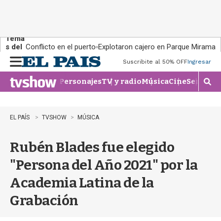
Tema
s del
Conflicto en el puerto
Explotaron cajero en Parque Miramar
día:
Suscribite al 50% OFF
Ingresar
M
e
Personajes
TV y radio
Música
Cine
Series
Te
n
M
u
o
s
t
EL PAÍS
TVSHOW
MÚSICA
r
a
Rubén Blades fue elegido
r
b
"Persona del Año 2021" por la
�
s
Academia Latina de la
q
u
Grabación
e
d