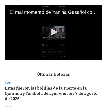
El mal momento de Yanina Gasañol con un hincha argentino en "Subrayado"
0
s
e
c
Últimas Noticias
o
n
07:00
d
Estas fueron las bolillas de la suerte en la
s
o
Quiniela y Tómbola de ayer viernes 7 de agosto
f
de 2026
3
3