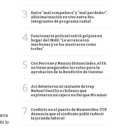
3
Entre "mal compañero" y "mal perdedor",
altísima tensión en vivo entre dos
integrantes de programa radial
4
Funcionaria policial sufrió golpiza en
hogar del INAU: "Le arrancaron
mechones y se los mostraron como
trofeo"
5
Con Perrone y Manini distanciados, el FA
no tiene asegurados los votos para la
aprobación de la Rendición de Cuentas
6
Así detuvieron al cantante de trap
Nahuel One23 y a chilenos que
explotaron un cajero en Parque Miramar
7
Conflicto en el puerto de Montevideo: TCP
denuncia que el sindicato pidió reducir
marca
la jornada laboral
hí lo