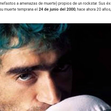
s nefastos a amenazas de muerte) propios de un rockstar. Sus éx
 su muerte temprana el
24 de junio del 2000
, hace ahora 20 años