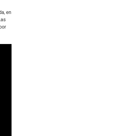
da, en
Las
por