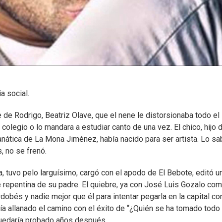
a social.
re de Rodrigo, Beatriz Olave, que el nene le distorsionaba todo el
olegio o lo mandara a estudiar canto de una vez. El chico, hijo 
anática de La Mona Jiménez, había nacido para ser artista. Lo sa
 no se frenó.
a, tuvo pelo larguísimo, cargó con el apodo de El Bebote, editó u
 repentina de su padre. El quiebre, ya con José Luis Gozalo co
dobés y nadie mejor que él para intentar pegarla en la capital co
a allanado el camino con el éxito de “¿Quién se ha tomado todo 
quedaría probado años después.