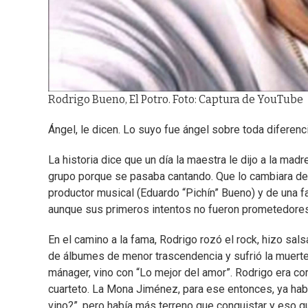
Rodrigo Bueno, El Potro. Foto: Captura de YouTube
Ángel, le dicen. Lo suyo fue ángel sobre toda diferenci
La historia dice que un día la maestra le dijo a la mad
grupo porque se pasaba cantando. Que lo cambiara de c
productor musical (Eduardo “Pichín” Bueno) y de una f
aunque sus primeros intentos no fueron prometedores,
En el camino a la fama, Rodrigo rozó el rock, hizo sals
de álbumes de menor trascendencia y sufrió la muerte
mánager, vino con “Lo mejor del amor”. Rodrigo era cor
cuarteto. La Mona Jiménez, para ese entonces, ya habí
vino?”, pero había más terreno que conquistar y eso 