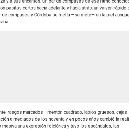
erza y a sus encantos. Un par de compases de ese ritmo conocid
con pasitos cortos hacia adelante y hacia atrás, un vaivén rápido 
 par de compases y Córdoba se metía —se mete— en la piel aunqu
caba.
rante, rasgos marcados —mentón cuadrado, labios gruesos, cejas
ición a mediados de los noventa y en pocos años cambió la real
zo masiva una expresión folclórica y tuvo los escándalos, las