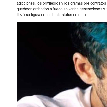
adicciones, los privilegios y los dramas (de contrato
quedaron grabados a fuego en varias generaciones y
llevó su figura de ídolo al estatus de mito.