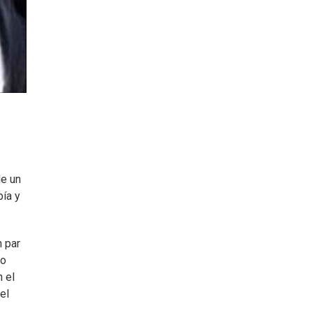
de un
bía y
n par
mo
n el
el