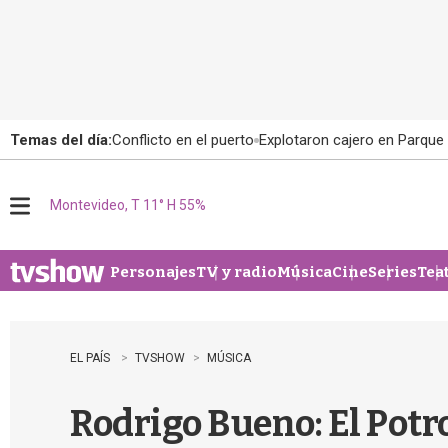
Temas del día:
Conflicto en el puerto
Explotaron cajero en Parque
Montevideo, T 11° H 55%
M
e
n
u
Personajes
TV y radio
Música
Cine
Series
Tea
EL PAÍS
TVSHOW
MÚSICA
Rodrigo Bueno: El Potr