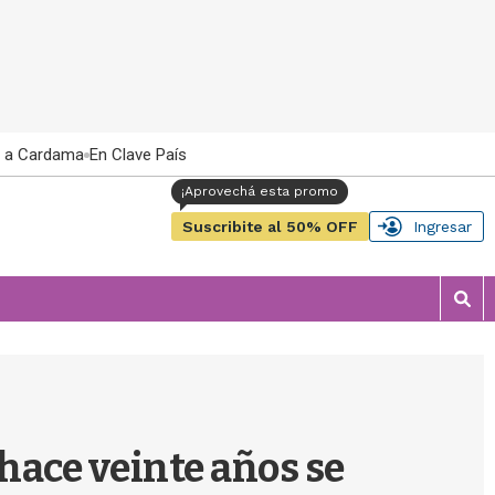
 a Cardama
En Clave País
Suscribite al 50% OFF
Ingresar
M
o
s
t
r
a
r
hace veinte años se
b
�