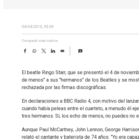
04/04/2015, 05:00
Compartir esta noticia
F
W
T
L
E
a
h
w
i
m
c
a
i
n
a
e
t
t
k
i
El beatle Ringo Starr, que se presentó el 4 de noviem
b
s
t
e
l
o
A
e
d
de menos" a sus "hermanos" de los Beatles y se mostró
o
p
r
I
rechazada por las firmas discográficas.
k
p
n
En declaraciones a BBC Radio 4, con motivo del lanza
cuando había peleas entre el cuarteto, a menudo él ej
tres hermanos. Sí, los echo de menos, no puedes no e
Aunque Paul McCartney, John Lennon, George Harrison 
relató el cantante y baterista de 74 años. "Yo era cap