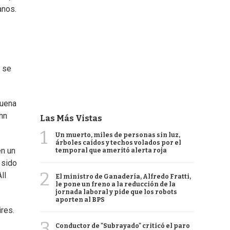
anos.
o se
buena
ohn
Las Más Vistas
1
Un muerto, miles de personas sin luz,
árboles caídos y techos volados por el
en un
temporal que ameritó alerta roja
 sido
2
ll
El ministro de Ganadería, Alfredo Fratti,
le pone un freno a la reducción de la
jornada laboral y pide que los robots
aporten al BPS
res.
3
Conductor de "Subrayado" criticó el paro