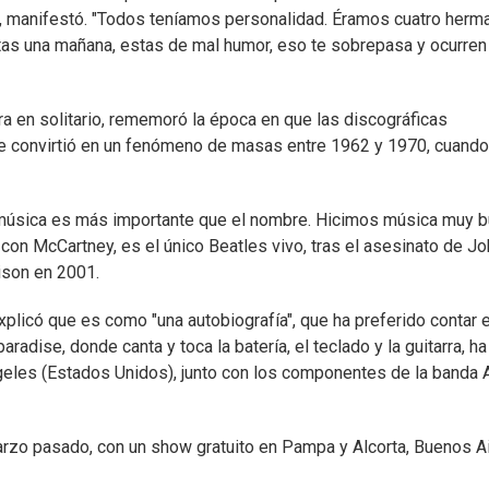
", manifestó. "Todos teníamos personalidad. Éramos cuatro herm
as una mañana, estas de mal humor, eso te sobrepasa y ocurren
ra en solitario, rememoró la época en que las discográficas
se convirtió en un fenómeno de masas entre 1962 y 1970, cuand
música es más importante que el nombre. Hicimos música muy 
, con McCartney, es el único Beatles vivo, tras el asesinato de J
ison en 2001.
explicó que es como "una autobiografía", que ha preferido contar 
radise, donde canta y toca la batería, el teclado y la guitarra, ha
eles (Estados Unidos), junto con los componentes de la banda A
marzo pasado, con un show gratuito en Pampa y Alcorta, Buenos Ai