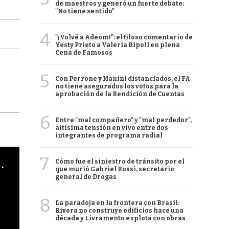
de maestros y generó un fuerte debate:
"No tiene sentido"
4
"¡Volvé a Adeom!": el filoso comentario de
Yesty Prieto a Valeria Ripoll en plena
Cena de Famosos
5
Con Perrone y Manini distanciados, el FA
no tiene asegurados los votos para la
aprobación de la Rendición de Cuentas
6
Entre "mal compañero" y "mal perdedor",
altísima tensión en vivo entre dos
integrantes de programa radial
7
cha argentino en "Subrayado"
Cómo fue el siniestro de tránsito por el
que murió Gabriel Rossi, secretario
general de Drogas
8
La paradoja en la frontera con Brasil:
Rivera no construye edificios hace una
década y Livramento explota con obras