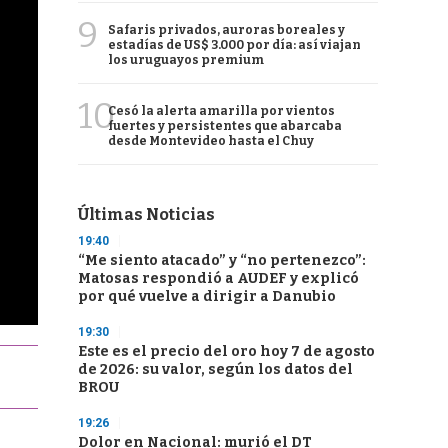
9
Safaris privados, auroras boreales y
estadías de US$ 3.000 por día: así viajan
los uruguayos premium
10
Cesó la alerta amarilla por vientos
fuertes y persistentes que abarcaba
desde Montevideo hasta el Chuy
Últimas Noticias
19:40
“Me siento atacado” y “no pertenezco”:
Matosas respondió a AUDEF y explicó
por qué vuelve a dirigir a Danubio
19:30
Este es el precio del oro hoy 7 de agosto
de 2026: su valor, según los datos del
BROU
19:26
Dolor en Nacional: murió el DT