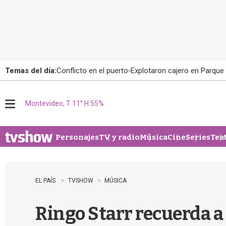
Temas del día:
Conflicto en el puerto
Explotaron cajero en Parque
Montevideo, T 11° H 55%
M
e
n
u
Personajes
TV y radio
Música
Cine
Series
Tea
EL PAÍS
TVSHOW
MÚSICA
Ringo Starr recuerda 