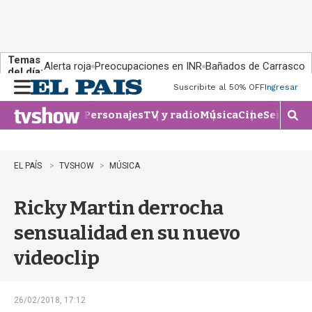
Temas
Alerta roja
Preocupaciones en INR
Bañados de Carrasco
del día:
Suscribite al 50% OFF
Ingresar
M
e
Personajes
TV y radio
Música
Cine
Series
Te
n
M
u
o
s
t
EL PAÍS
TVSHOW
MÚSICA
r
a
Ricky Martin derrocha
r
b
sensualidad en su nuevo
�
s
videoclip
q
u
e
d
26/02/2018, 17:12