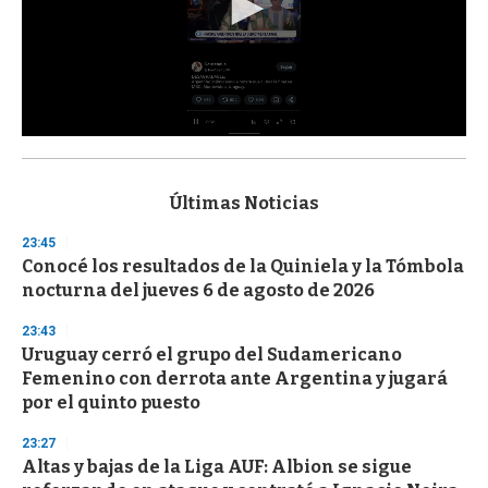
0
s
e
c
Últimas Noticias
o
n
23:45
d
Conocé los resultados de la Quiniela y la Tómbola
s
o
nocturna del jueves 6 de agosto de 2026
f
3
23:43
3
s
Uruguay cerró el grupo del Sudamericano
e
Femenino con derrota ante Argentina y jugará
c
por el quinto puesto
o
n
d
23:27
s
Altas y bajas de la Liga AUF: Albion se sigue