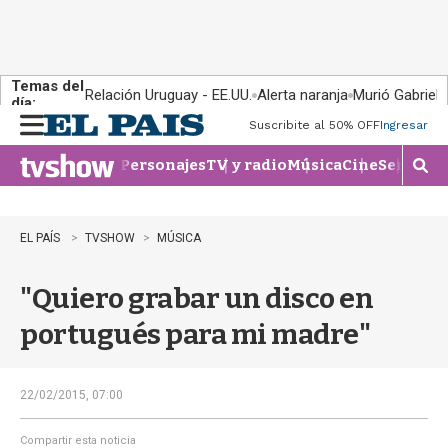
Temas del
Relación Uruguay - EE.UU.
Alerta naranja
Murió Gabriel 
día:
Suscribite al 50% OFF
Ingresar
M
e
Personajes
TV y radio
Música
Cine
Series
Te
n
M
u
o
s
t
EL PAÍS
TVSHOW
MÚSICA
r
a
"Quiero grabar un disco en
r
b
portugués para mi madre"
�
s
q
u
22/02/2015, 07:00
e
d
Compartir esta noticia