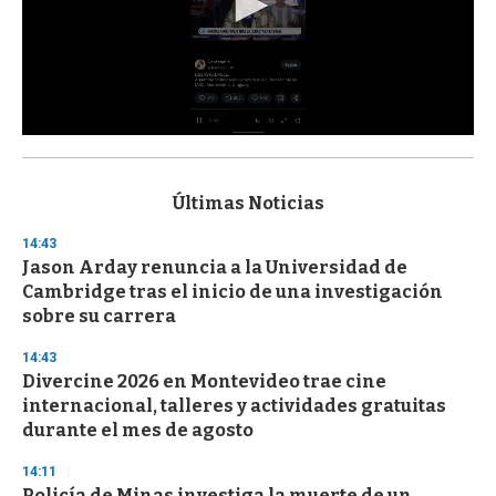
0
s
e
c
Últimas Noticias
o
n
14:43
d
Jason Arday renuncia a la Universidad de
s
o
Cambridge tras el inicio de una investigación
f
sobre su carrera
3
3
s
14:43
e
Divercine 2026 en Montevideo trae cine
c
internacional, talleres y actividades gratuitas
o
n
durante el mes de agosto
d
s
14:11
Policía de Minas investiga la muerte de un