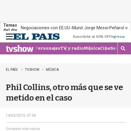
Temas
Negociaciones con EE.UU.
Murió Jorge Messi
Peñarol vs
del día:
Suscribite al 50% OFF
Ingresar
M
e
Personajes
TV y radio
Música
Cine
Series
Te
n
M
u
o
s
t
EL PAÍS
TVSHOW
MÚSICA
r
a
Phil Collins, otro más que se ve
r
b
metido en el caso
�
s
q
u
14/02/2015, 07:00
e
d
Compartir esta noticia