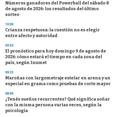
Números ganadores del Powerball del sábado 8
s
o
de agosto de 2026: los resultados del último
f
sorteo
3
3
s
10:00
e
Crianza respetuosa: la cuestión no es elegir
c
entre afecto y autoridad
o
n
d
09:53
s
El pronóstico para hoy domingo 9 de agosto de
2026: cómo estará el tiempo en cada zona del
país, según Inumet
09:23
Maroñas con largometraje estelar en arena y un
especial en grama como pruebas de corte mayor
08:00
¿Tenés sueños recurrentes? Qué significa soñar
con la misma persona varias veces, según la
psicología