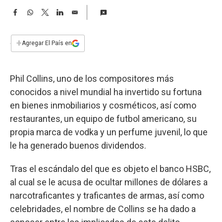
a
F
W
T
L
E
a
h
w
i
m
c
a
i
n
a
e
t
t
k
i
+
Agregar El País en
b
s
t
e
l
o
A
e
d
o
p
r
I
Phil Collins, uno de los compositores más
k
p
n
conocidos a nivel mundial ha invertido su fortuna
en bienes inmobiliarios y cosméticos, así como
restaurantes, un equipo de futbol americano, su
propia marca de vodka y un perfume juvenil, lo que
le ha generado buenos dividendos.
Tras el escándalo del que es objeto el banco HSBC,
al cual se le acusa de ocultar millones de dólares a
narcotraficantes y traficantes de armas, así como
celebridades, el nombre de Collins se ha dado a