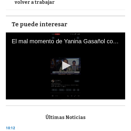
volver a trabajar
Te puede interesar
El mal momento de Yanina Gasañol con un hincha argentino en "Subrayado"
0
s
e
c
Últimas Noticias
o
n
10:12
d