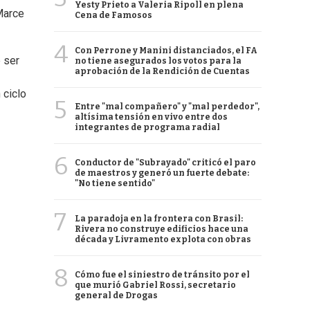
Yesty Prieto a Valeria Ripoll en plena
Marce
Cena de Famosos
4
Con Perrone y Manini distanciados, el FA
 ser
no tiene asegurados los votos para la
aprobación de la Rendición de Cuentas
 ciclo
5
Entre "mal compañero" y "mal perdedor",
altísima tensión en vivo entre dos
integrantes de programa radial
6
Conductor de "Subrayado" criticó el paro
de maestros y generó un fuerte debate:
"No tiene sentido"
7
La paradoja en la frontera con Brasil:
Rivera no construye edificios hace una
década y Livramento explota con obras
8
Cómo fue el siniestro de tránsito por el
que murió Gabriel Rossi, secretario
general de Drogas