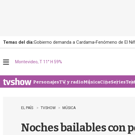
Temas del día:
Gobierno demanda a Cardama
Fenómeno de El Ni
Montevideo, T 11° H 59%
M
e
n
u
Personajes
TV y radio
Música
Cine
Series
Tea
EL PAÍS
TVSHOW
MÚSICA
Noches bailables con p