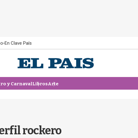
ño
En Clave País
tro y Carnaval
Libros
Arte
erfil rockero