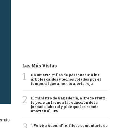
Las Más Vistas
1
Un muerto, miles de personas sin luz,
árboles caídos y techos volados por el
temporal que ameritó alerta roja
2
El ministro de Ganadería, Alfredo Fratti,
le pone un freno a la reducción de la
jornada laboral y pide que los robots
aporten al BPS
demás
3
"¡Volvé a Adeom!": el filoso comentario de