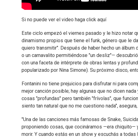
Si no puede ver el video haga click aquí
Este ciclo empezó el viernes pasado y le hizo notar q
dinamismo propios que tiene el funk, género que le da "
quiero transmitir". Después de haber hecho un álbum 
o un carnavalito permitiéndose "un desliz"— descubrió
con una faceta de intérprete de obras lentas y profund
popularizado por Nina Simone). Su próximo disco, en
Fontanini no tiene prejuicios para disfrutar ni para co
mejor canción posible; hay algunas que no dicen nada 
cosas "profundas" pero también "frívolas", que funcio
siento tan natural que no me cuestiono nada", asegura,
"Una de las canciones más famosas de Snake, Suicida, s
proponiendo cosas, que cocináramos —era chiquito— y
morir. Y cuando estás en un show y escuchás a todas l