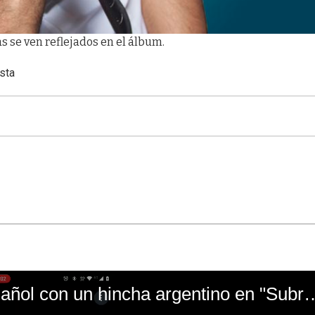
as se ven reflejados en el álbum.
sta
El mal momento de Yanina Gasañol con un hin