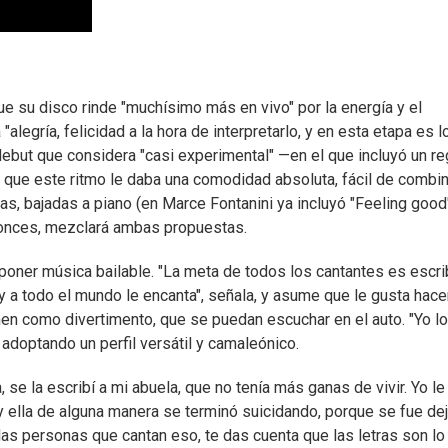
ue su disco rinde "muchísimo más en vivo" por la energía y el
alegría, felicidad a la hora de interpretarlo, y en esta etapa es l
debut que considera "casi experimental" —en el que incluyó un r
 que este ritmo le daba una comodidad absoluta, fácil de combin
as, bajadas a piano (en Marce Fontanini ya incluyó "Feeling good
tonces, mezclará ambas propuestas.
mponer música bailable. "La meta de todos los cantantes es escrib
y a todo el mundo le encanta", señala, y asume que le gusta hace
nen como divertimento, que se puedan escuchar en el auto. "Yo lo
 adoptando un perfil versátil y camaleónico.
e la escribí a mi abuela, que no tenía más ganas de vivir. Yo le 
 ella de alguna manera se terminó suicidando, porque se fue de
as personas que cantan eso, te das cuenta que las letras son lo