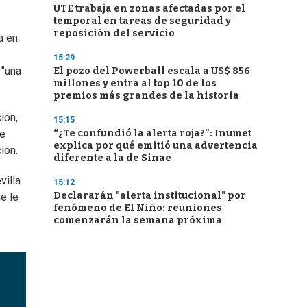
UTE trabaja en zonas afectadas por el
temporal en tareas de seguridad y
reposición del servicio
á en
15:29
 "una
El pozo del Powerball escala a US$ 856
millones y entra al top 10 de los
premios más grandes de la historia
ión,
15:15
“¿Te confundió la alerta roja?”: Inumet
te
explica por qué emitió una advertencia
ión.
diferente a la de Sinae
villa
15:12
Declararán "alerta institucional" por
e le
fenómeno de El Niño: reuniones
comenzarán la semana próxima