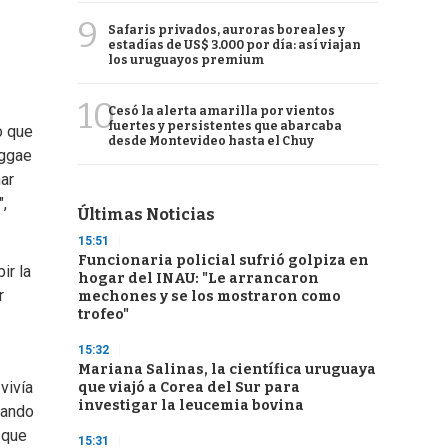
9
Safaris privados, auroras boreales y
estadías de US$ 3.000 por día: así viajan
los uruguayos premium
10
Cesó la alerta amarilla por vientos
fuertes y persistentes que abarcaba
o que
desde Montevideo hasta el Chuy
eggae
ar
",
Últimas Noticias
15:51
Funcionaria policial sufrió golpiza en
ir la
hogar del INAU: "Le arrancaron
r
mechones y se los mostraron como
trofeo"
15:32
Mariana Salinas, la científica uruguaya
vivía
que viajó a Corea del Sur para
investigar la leucemia bovina
jando
 que
15:31