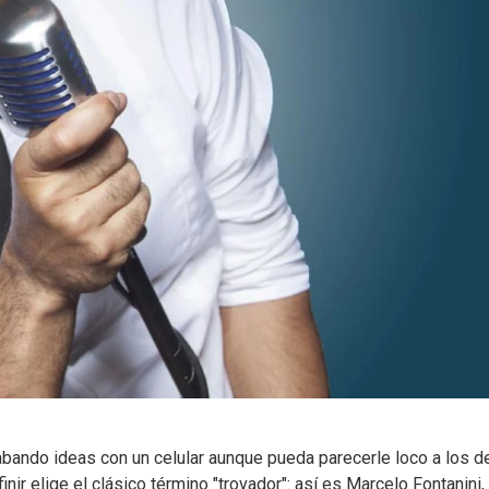
rabando ideas con un celular aunque pueda parecerle loco a los 
finir elige el clásico término "trovador": así es Marcelo Fontanini,