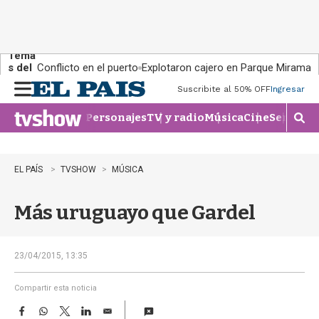
Tema
s del
Conflicto en el puerto
Explotaron cajero en Parque Miramar
día:
Suscribite al 50% OFF
Ingresar
M
e
Personajes
TV y radio
Música
Cine
Series
Te
n
M
u
o
s
t
EL PAÍS
TVSHOW
MÚSICA
r
a
Más uruguayo que Gardel
r
b
�
s
23/04/2015, 13:35
q
u
Compartir esta noticia
e
F
W
T
L
E
d