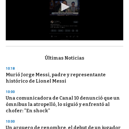
0
s
e
c
Últimas Noticias
o
n
10:18
d
Murió Jorge Messi, padre y representante
s
o
histórico de Lionel Messi
f
3
10:00
3
s
Una comunicadora de Canal 10 denunció que un
e
ómnibus la atropelló, lo siguió y enfrentó al
c
chofer: "En shock"
o
n
d
10:00
s
Un arquero de renombre, el debut de un jugador