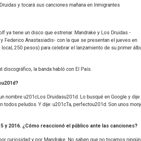
 Druidas y tocará sus canciones mañana en Inmigrantes
 ya tiene un disco que estrenar. Mandrake y Los Druidas -
ía y Federico Anastasiadis- con la que se presentan el jueves en
el local, 250 pesos) para celebrar el lanzamiento de su primer ál
 discográfico, la banda habló con El País.
su201d?
 un nombre u201cLos Druidasu201d. Lo busqué en Google y dije
an todos peludos. Y dije: u201cTa, perfectou201d. Son unos mon
 y 2016. ¿Cómo reaccionó el público ante las canciones?
a por curiosidad y por Mandrake. No saben que no tocamos ningú