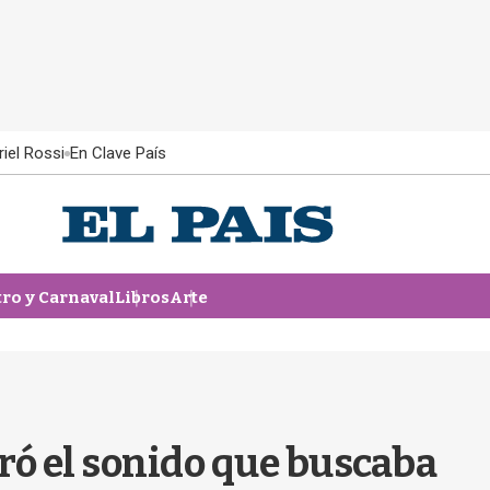
iel Rossi
En Clave País
tro y Carnaval
Libros
Arte
ó el sonido que buscaba