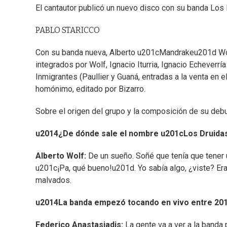
El cantautor publicó un nuevo disco con su banda Los
PABLO STARICCO
Con su banda nueva, Alberto u201cMandrakeu201d Wolf
integrados por Wolf, Ignacio Iturria, Ignacio Echeverr
Inmigrantes (Paullier y Guaná, entradas a la venta en 
homónimo, editado por Bizarro.
Sobre el origen del grupo y la composición de su debut
u2014¿De dónde sale el nombre u201cLos Druida
Alberto Wolf:
De un sueño. Soñé que tenía que tener
u201c¡Pa, qué bueno!u201d. Yo sabía algo, ¿viste? Er
malvados.
u2014La banda empezó tocando en vivo entre 2015
Federico Anastasiadis:
La gente va a ver a la band