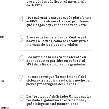
propiedades públicas: ¿cómo es el plan
del MVOT?
4
¿Por qué está lenta o se cae la plataforma
e-BROU, qué alcance tiene el problema,
qué riesgos hay y cuándo se resolverá?
5
bum
El ocaso de las galerías del Centro y el
boom en Pocitos: cómo se reconfigura el
mercado de locales comerciales
6
Leo Jaime: de la marca que alcanzó en
apenas cuatro partidos en Peñarol al
MVP de la final con más que gambetas
7
Inumet prevé que "lo más intenso" del
jes
ciclón extratropical se dará la noche del
jueves y madrugada del viernes
8
Las "presiones" de Estados Unidos que ha
recibido el gobierno en este período y
qué diálogo se está manteniendo
n tema