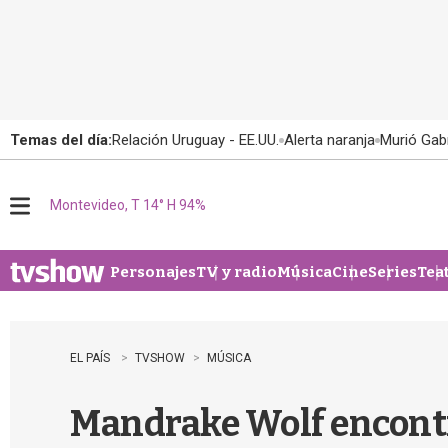
Temas del día:
Relación Uruguay - EE.UU.
Alerta naranja
Murió Gabr
Montevideo, T 14° H 94%
M
e
n
u
Personajes
TV y radio
Música
Cine
Series
Tea
EL PAÍS
TVSHOW
MÚSICA
Mandrake Wolf encontr