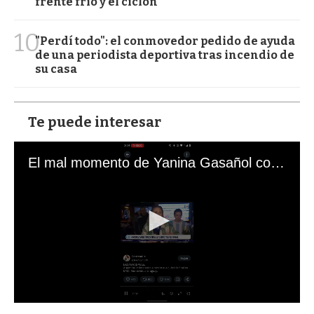
frente frío y el ciclón
10
"Perdí todo": el conmovedor pedido de ayuda
de una periodista deportiva tras incendio de
su casa
Te puede interesar
El mal momento de Yanina Gasañol con un hincha argentino en "Subrayado"
0