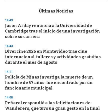
s
e
c
Últimas Noticias
o
n
14:43
d
Jason Arday renuncia a la Universidad de
s
o
Cambridge tras el inicio de una investigación
f
sobre su carrera
3
3
s
14:43
e
Divercine 2026 en Montevideo trae cine
c
internacional, talleres y actividades gratuitas
o
n
durante el mes de agosto
d
s
14:11
Policía de Minas investiga la muerte de un
hombre de 57 años: fue encontrado por un
funcionario municipal
14:08
Peñarol respondió a las felicitaciones de
Wanderers, que tuvo un gran gesto en la final