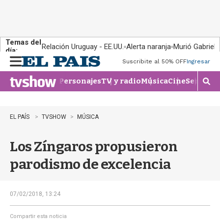
Temas del
Relación Uruguay - EE.UU.
Alerta naranja
Murió Gabriel 
día:
Suscribite al 50% OFF
Ingresar
M
e
Personajes
TV y radio
Música
Cine
Series
Te
n
M
u
o
s
t
EL PAÍS
TVSHOW
MÚSICA
r
a
Los Zíngaros propusieron
r
b
parodismo de excelencia
�
s
q
u
07/02/2018, 13:24
e
d
Compartir esta noticia