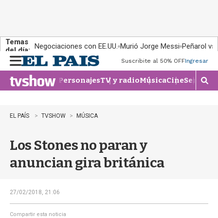
Temas
Negociaciones con EE.UU.
Murió Jorge Messi
Peñarol vs
del día:
Suscribite al 50% OFF
Ingresar
M
e
Personajes
TV y radio
Música
Cine
Series
Te
n
M
u
o
s
t
EL PAÍS
TVSHOW
MÚSICA
r
a
Los Stones no paran y
r
b
anuncian gira británica
�
s
q
u
27/02/2018, 21:06
e
d
Compartir esta noticia