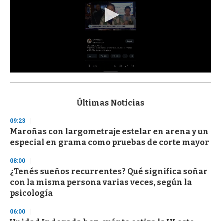
0
s
e
c
Últimas Noticias
o
n
09:23
d
Maroñas con largometraje estelar en arena y un
s
o
especial en grama como pruebas de corte mayor
f
3
08:00
3
s
¿Tenés sueños recurrentes? Qué significa soñar
e
con la misma persona varias veces, según la
c
psicología
o
n
d
06:00
s