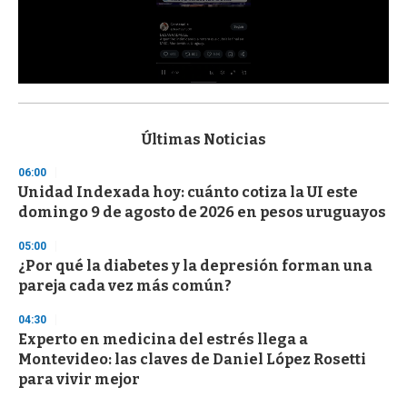
0
s
e
c
Últimas Noticias
o
n
06:00
d
Unidad Indexada hoy: cuánto cotiza la UI este
s
o
domingo 9 de agosto de 2026 en pesos uruguayos
f
3
05:00
3
s
¿Por qué la diabetes y la depresión forman una
e
pareja cada vez más común?
c
o
04:30
n
d
Experto en medicina del estrés llega a
s
Montevideo: las claves de Daniel López Rosetti
para vivir mejor