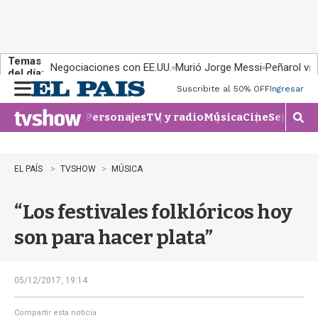
Temas
Negociaciones con EE.UU.
Murió Jorge Messi
Peñarol vs
del día:
Suscribite al 50% OFF
Ingresar
M
e
Personajes
TV y radio
Música
Cine
Series
Te
n
M
u
o
s
t
EL PAÍS
TVSHOW
MÚSICA
r
a
“Los festivales folklóricos hoy
r
b
son para hacer plata”
�
s
q
u
05/12/2017, 19:14
e
d
Compartir esta noticia