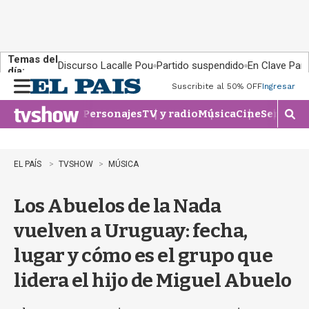
Temas del
Discurso Lacalle Pou
Partido suspendido
En Clave País
día:
Suscribite al 50% OFF
Ingresar
M
e
Personajes
TV y radio
Música
Cine
Series
Te
n
M
u
o
s
t
EL PAÍS
TVSHOW
MÚSICA
r
a
Los Abuelos de la Nada
r
b
vuelven a Uruguay: fecha,
�
s
lugar y cómo es el grupo que
q
u
lidera el hijo de Miguel Abuelo
e
d