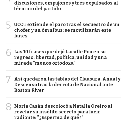
discusiones, empujones y tres expulsados al
término del partido
5
UCOT extiende el paro tras el secuestro de un
chofer y un ómnibus: se movilizarán este
lunes
6
Las 10 frases que dejó Lacalle Pou en su
regreso: libertad, política, unidad y una
mirada “menos ortodoxa”
7
Así quedaron las tablas del Clausura, Anual y
Descenso tras la derrota de Nacional ante
Boston River
8
Moria Casán descolocó a Natalia Oreiro al
revelar su insólito secreto para lucir
radiante: "¿Esperma de qué?"