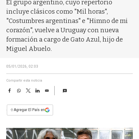
a
El grupo argentino, cuyo repertorio
incluye clásicos como "Mil horas",
"Costumbres argentinas" e "Himno de mi
corazón", vuelve a Uruguay con nueva
formación a cargo de Gato Azul, hijo de
Miguel Abuelo.
05/01/2026, 02:03
Compartir esta noticia
F
W
T
L
E
a
h
w
i
m
c
a
i
n
a
e
t
t
k
i
+
Agregar El País en
b
s
t
e
l
o
A
e
d
o
p
r
I
k
p
n