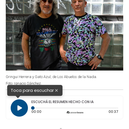
Gringui Herrera y Gato Azul, de Los Abuelos de la Nada.
Foto: Ignacio Sánchez.
×
Toca para escuchar
ESCUCHÁ EL RESUMEN HECHO CON IA
Tiempo transcurrido: 0 segundos
Durac
00:00
00:37