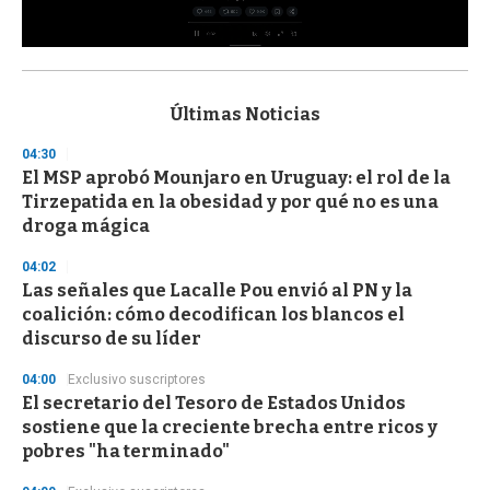
0
s
e
c
Últimas Noticias
o
n
04:30
d
El MSP aprobó Mounjaro en Uruguay: el rol de la
s
o
Tirzepatida en la obesidad y por qué no es una
f
droga mágica
3
3
s
04:02
e
Las señales que Lacalle Pou envió al PN y la
c
coalición: cómo decodifican los blancos el
o
n
discurso de su líder
d
s
04:00
Exclusivo suscriptores
El secretario del Tesoro de Estados Unidos
sostiene que la creciente brecha entre ricos y
pobres "ha terminado"