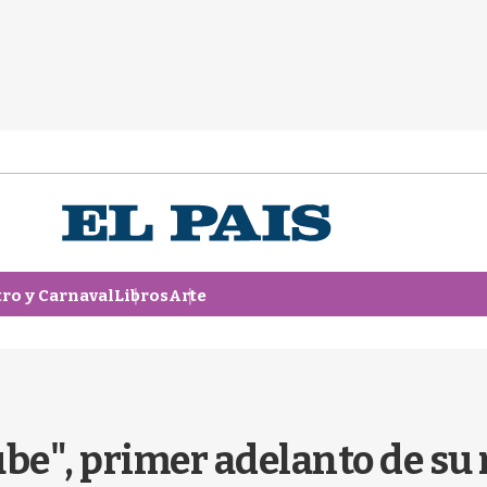
tro y Carnaval
Libros
Arte
ube", primer adelanto de su