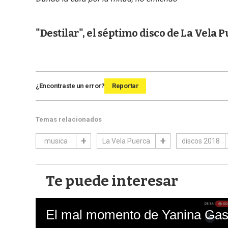
"Destilar", el séptimo disco de La Vela P
¿Encontraste un error?
Reportar
Temas relacionados
musica
La Vela Puerca
discos 2018
Te puede interesar