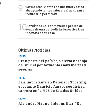
e
9
Tormentas, vientos de 100 km/h y caída
abrupta de temperatura: así avanzan el
frente frío y el ciclón
10
"Perdí todo": el conmovedor pedido de
ayuda de una periodista deportiva tras
incendio de su casa
Últimas Noticias
15:55
Gran parte del país bajo alerta naranja
de Inumet por tormentas muy fuertes y
severas
15:37
Baja importante en Defensor Sporting:
el volante Mauricio Amaro seguirá su
carrera en la MLS de Estados Unidos
15:29
Alejandro Magno, líder militar: "No