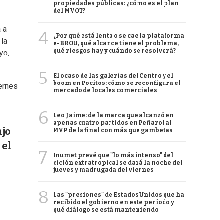
propiedades públicas: ¿cómo es el plan
del MVOT?
 a
4
¿Por qué está lenta o se cae la plataforma
 la
e-BROU, qué alcance tiene el problema,
qué riesgos hay y cuándo se resolverá?
yo,
5
El ocaso de las galerías del Centro y el
boom en Pocitos: cómo se reconfigura el
iernes
mercado de locales comerciales
6
Leo Jaime: de la marca que alcanzó en
apenas cuatro partidos en Peñarol al
ajo
MVP de la final con más que gambetas
 el
7
Inumet prevé que "lo más intenso" del
ciclón extratropical se dará la noche del
jueves y madrugada del viernes
8
Las "presiones" de Estados Unidos que ha
recibido el gobierno en este período y
qué diálogo se está manteniendo
o