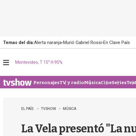
Temas del día:
Alerta naranja
Murió Gabriel Rossi
En Clave País
Montevideo, T 15° H 95%
M
e
n
u
Personajes
TV y radio
Música
Cine
Series
Tea
EL PAÍS
TVSHOW
MÚSICA
La Vela presentó "La n