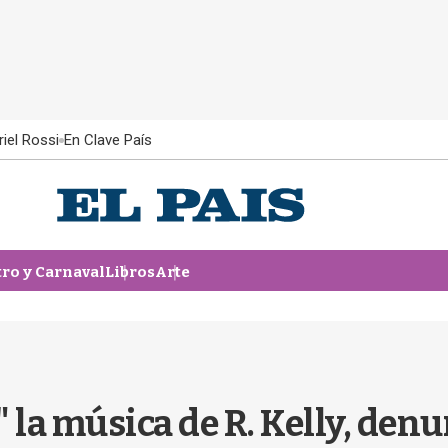
iel Rossi
En Clave País
tro y Carnaval
Libros
Arte
" la música de R. Kelly, den