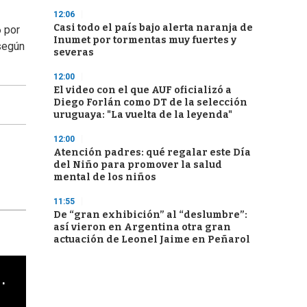
12:06
Casi todo el país bajo alerta naranja de
6 por
Inumet por tormentas muy fuertes y
según
severas
12:00
El video con el que AUF oficializó a
Diego Forlán como DT de la selección
uruguaya: "La vuelta de la leyenda"
12:00
Atención padres: qué regalar este Día
del Niño para promover la salud
mental de los niños
11:55
De “gran exhibición” al “deslumbre”:
así vieron en Argentina otra gran
actuación de Leonel Jaime en Peñarol
cha argentino en "Subrayado"