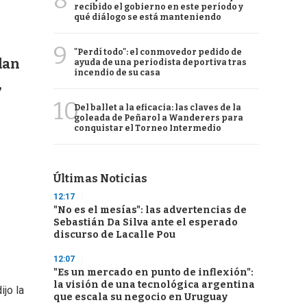
8
recibido el gobierno en este período y
qué diálogo se está manteniendo
9
"Perdí todo": el conmovedor pedido de
dan
ayuda de una periodista deportiva tras
incendio de su casa
,
10
Del ballet a la eficacia: las claves de la
goleada de Peñarol a Wanderers para
conquistar el Torneo Intermedio
Últimas Noticias
12:17
"No es el mesías": las advertencias de
Sebastián Da Silva ante el esperado
discurso de Lacalle Pou
12:07
"Es un mercado en punto de inflexión":
la visión de una tecnológica argentina
ijo la
que escala su negocio en Uruguay