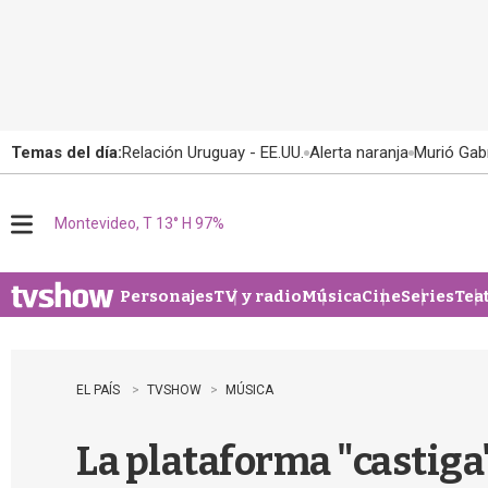
Temas del día:
Relación Uruguay - EE.UU.
Alerta naranja
Murió Gabr
Montevideo, T 13° H 97%
M
e
n
u
Personajes
TV y radio
Música
Cine
Series
Tea
EL PAÍS
TVSHOW
MÚSICA
La plataforma "castiga