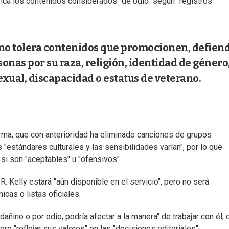
ifica los contenidos considerados "de odio" según "registros
no tolera contenidos que promocionen, defien
rsonas por su raza, religión, identidad de género
exual, discapacidad o estatus de veterano.
orma, que con anterioridad ha eliminado canciones de grupos
 "estándares culturales y las sensibilidades varían", por lo que
si son "aceptables" u "ofensivos".
R. Kelly estará "aún disponible en el servicio", pero no será
cas o listas oficiales.
ñino o por odio, podría afectar a la manera" de trabajar con él, d
e "reflejar sus valores" en las "decisiones editoriales".