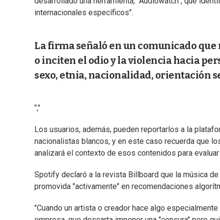
desarrollado una herramienta, "Audiowatch", que ident
internacionales específicos".
La firma señaló en un comunicado que 
o inciten el odio y la violencia hacia pe
sexo, etnia, nacionalidad, orientación s
","
Los usuarios, además, pueden reportarlos a la plataf
nacionalistas blancos, y en este caso recuerda que los
analizará el contexto de esos contenidos para evaluar 
Spotify declaró a la revista Billboard que la música de 
promovida "activamente" en recomendaciones algorítmi
"Cuando un artista o creador hace algo especialmente da
empresa, que descarta imponer una "censura" pero quier