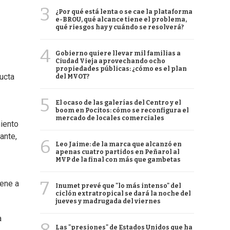
3
¿Por qué está lenta o se cae la plataforma
e-BROU, qué alcance tiene el problema,
qué riesgos hay y cuándo se resolverá?
4
Gobierno quiere llevar mil familias a
Ciudad Vieja aprovechando ocho
propiedades públicas: ¿cómo es el plan
ucta
del MVOT?
5
El ocaso de las galerías del Centro y el
boom en Pocitos: cómo se reconfigura el
mercado de locales comerciales
miento
ante,
6
Leo Jaime: de la marca que alcanzó en
apenas cuatro partidos en Peñarol al
MVP de la final con más que gambetas
7
iene a
Inumet prevé que "lo más intenso" del
ciclón extratropical se dará la noche del
jueves y madrugada del viernes
a
Las "presiones" de Estados Unidos que ha