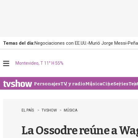
Temas del día:
Negociaciones con EE.UU.
Murió Jorge Messi
Peña
Montevideo, T 11° H 55%
M
e
n
u
Personajes
TV y radio
Música
Cine
Series
Tea
EL PAÍS
TVSHOW
MÚSICA
La Ossodre reúne a Wa