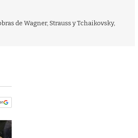
s
q
u
e
bras de Wagner, Strauss y Tchaikovsky,
d
a
 en