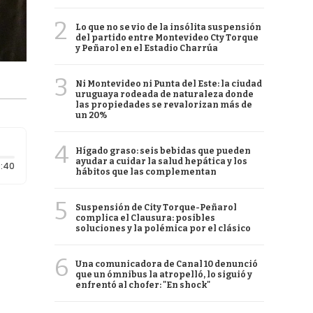
2
Lo que no se vio de la insólita suspensión
del partido entre Montevideo Cty Torque
y Peñarol en el Estadio Charrúa
3
Ni Montevideo ni Punta del Este: la ciudad
uruguaya rodeada de naturaleza donde
las propiedades se revalorizan más de
un 20%
4
Hígado graso: seis bebidas que pueden
ayudar a cuidar la salud hepática y los
Duración: 40 segundos
:40
hábitos que las complementan
5
Suspensión de City Torque-Peñarol
complica el Clausura: posibles
soluciones y la polémica por el clásico
6
Una comunicadora de Canal 10 denunció
que un ómnibus la atropelló, lo siguió y
enfrentó al chofer: "En shock"