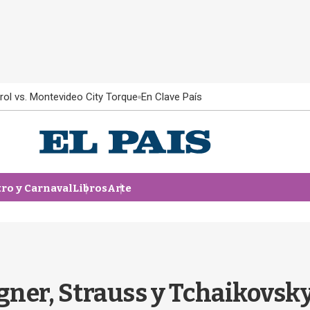
rol vs. Montevideo City Torque
En Clave País
tro y Carnaval
Libros
Arte
gner, Strauss y Tchaikovsk