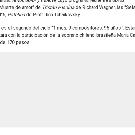
añana
Amor, dolor y muerte
, cuyo programa reúne tres obras
 Muerte de amor"
de
Tristán e Isolda
de Richard Wagner, las "Sei
°6,
Patética
de Piotr Ilich Tchaikovsky.
a, es el segundo del ciclo “1 mes, 9 compositores, 95 años
”.
Esta
ará con la participación de la soprano chileno-brasileña María Ca
esde 170 pesos.