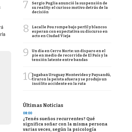
7
Sergio Puglia anunció la suspensión de
s
su reality: el curioso motivo detrás de la
decisión
8
rá
Lacalle Pou rompe bajo perfil y blancos
esperan con expectativa su discurso en
rla
acto en Ciudad Vieja
9
Un día en Cerro Norte: un disparo en el
pie en medio de recorrida de El País y la
tensión latente entre bandas
10
Jugaban Uruguay Montevideo y Paysandú,
tiraron la pelota afuera y se produjo un
insólito accidente en la ruta
Últimas Noticias
08:00
¿Tenés sueños recurrentes? Qué
significa soñar con la misma persona
varias veces, según la psicología