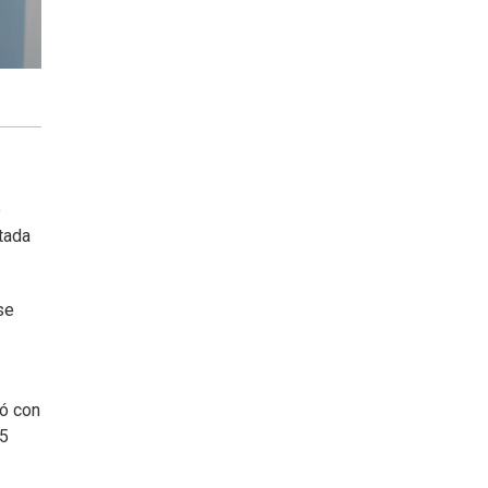
o
ntada
se
jó con
95