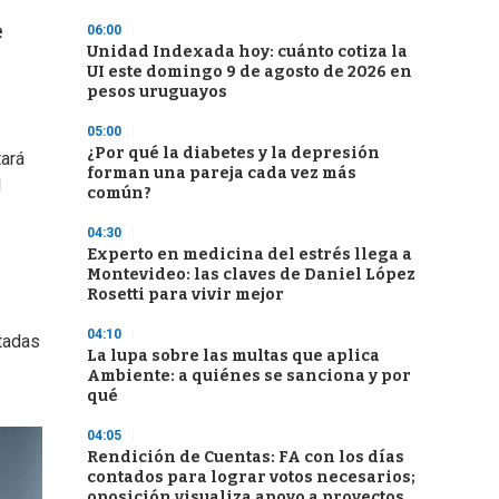
e
06:00
Unidad Indexada hoy: cuánto cotiza la
UI este domingo 9 de agosto de 2026 en
pesos uruguayos
05:00
¿Por qué la diabetes y la depresión
tará
forman una pareja cada vez más
l
común?
04:30
Experto en medicina del estrés llega a
Montevideo: las claves de Daniel López
Rosetti para vivir mejor
04:10
tadas
La lupa sobre las multas que aplica
Ambiente: a quiénes se sanciona y por
qué
04:05
Rendición de Cuentas: FA con los días
contados para lograr votos necesarios;
oposición visualiza apoyo a proyectos