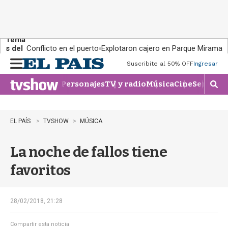
Tema
s del
Conflicto en el puerto
Explotaron cajero en Parque Miramar
día:
Suscribite al 50% OFF
Ingresar
M
e
Personajes
TV y radio
Música
Cine
Series
Te
n
M
u
o
s
t
EL PAÍS
TVSHOW
MÚSICA
r
a
La noche de fallos tiene
r
b
favoritos
�
s
q
u
28/02/2018, 21:28
e
d
Compartir esta noticia