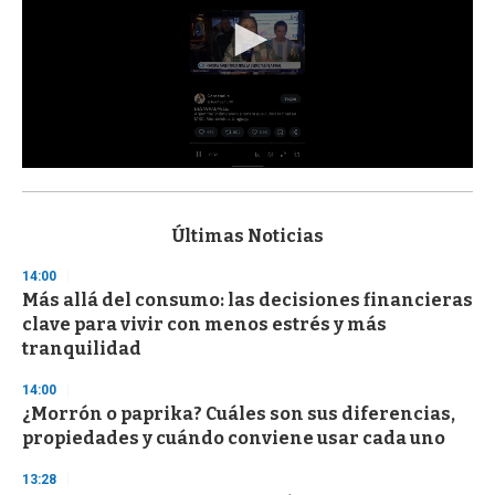
0
s
e
c
Últimas Noticias
o
n
14:00
d
Más allá del consumo: las decisiones financieras
s
o
clave para vivir con menos estrés y más
f
tranquilidad
3
3
s
14:00
e
¿Morrón o paprika? Cuáles son sus diferencias,
c
propiedades y cuándo conviene usar cada uno
o
n
d
13:28
s