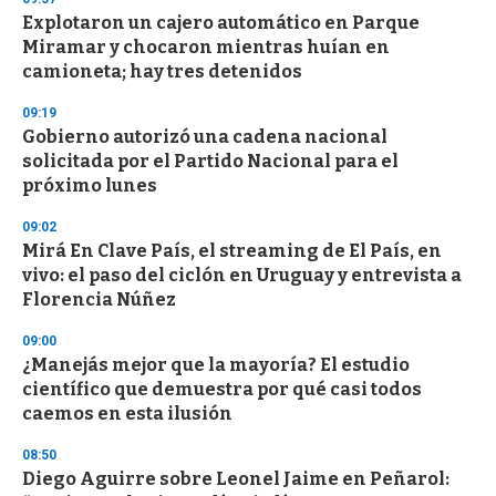
e
Explotaron un cajero automático en Parque
c
Miramar y chocaron mientras huían en
o
n
camioneta; hay tres detenidos
d
s
09:19
Gobierno autorizó una cadena nacional
solicitada por el Partido Nacional para el
próximo lunes
09:02
Mirá En Clave País, el streaming de El País, en
vivo: el paso del ciclón en Uruguay y entrevista a
Florencia Núñez
09:00
¿Manejás mejor que la mayoría? El estudio
científico que demuestra por qué casi todos
caemos en esta ilusión
08:50
Diego Aguirre sobre Leonel Jaime en Peñarol: