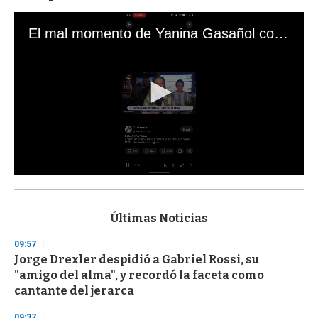
El mal momento de Yanina Gasañol con un hincha argentino en "Subrayado"
0
s
e
c
Últimas Noticias
o
n
09:57
d
Jorge Drexler despidió a Gabriel Rossi, su
s
o
"amigo del alma", y recordó la faceta como
f
cantante del jerarca
3
3
s
09:37