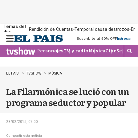
Temas del
Rendición de Cuentas
Temporal causa destrozos
En 
día:
Suscribite al 50% OFF
Ingresar
M
e
Personajes
TV y radio
Música
Cine
Series
Te
n
M
u
o
s
t
EL PAÍS
TVSHOW
MÚSICA
r
a
La Filarmónica se lució con un
r
b
programa seductor y popular
�
s
q
u
23/02/2015, 07:00
e
d
Compartir esta noticia