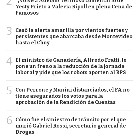
2
"¡Volvé a Adeom!": el filoso comentario de
Yesty Prieto a Valeria Ripoll en plena Cena de
Famosos
3
Cesó la alerta amarilla por vientos fuertes y
persistentes que abarcaba desde Montevideo
hasta el Chuy
4
El ministro de Ganadería, Alfredo Fratti, le
pone un freno a la reducción de la jornada
laboral y pide que los robots aporten al BPS
5
Con Perrone y Manini distanciados, el FA no
tiene asegurados los votos para la
aprobación de la Rendición de Cuentas
6
Cómo fue el siniestro de tránsito por el que
murió Gabriel Rossi, secretario general de
Drogas