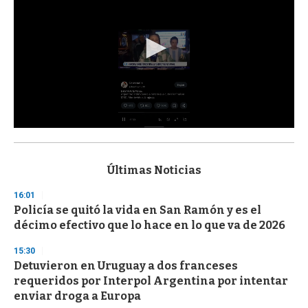
0
s
e
c
Últimas Noticias
o
n
16:01
d
Policía se quitó la vida en San Ramón y es el
s
o
décimo efectivo que lo hace en lo que va de 2026
f
3
15:30
3
s
Detuvieron en Uruguay a dos franceses
e
requeridos por Interpol Argentina por intentar
c
enviar droga a Europa
o