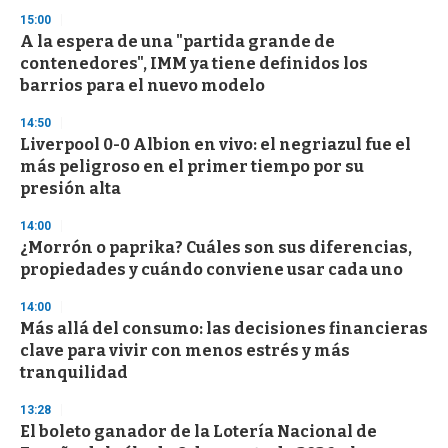
n
d
15:00
s
A la espera de una "partida grande de
contenedores", IMM ya tiene definidos los
barrios para el nuevo modelo
14:50
Liverpool 0-0 Albion en vivo: el negriazul fue el
más peligroso en el primer tiempo por su
presión alta
14:00
¿Morrón o paprika? Cuáles son sus diferencias,
propiedades y cuándo conviene usar cada uno
14:00
Más allá del consumo: las decisiones financieras
clave para vivir con menos estrés y más
tranquilidad
13:28
El boleto ganador de la Lotería Nacional de