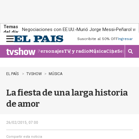
Temas
Negociaciones con EE.UU.
Murió Jorge Messi
Peñarol vs
del día:
Suscribite al 50% OFF
Ingresar
M
e
Personajes
TV y radio
Música
Cine
Series
Te
n
M
u
o
s
t
EL PAÍS
TVSHOW
MÚSICA
r
a
La fiesta de una larga historia
r
b
de amor
�
s
q
u
26/02/2015, 07:00
e
d
Compartir esta noticia