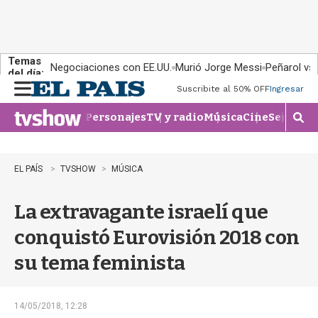
Temas
Negociaciones con EE.UU.
Murió Jorge Messi
Peñarol vs
del día:
Suscribite al 50% OFF
Ingresar
M
e
Personajes
TV y radio
Música
Cine
Series
Te
n
M
u
o
s
t
EL PAÍS
TVSHOW
MÚSICA
r
a
La extravagante israelí que
r
b
conquistó Eurovisión 2018 con
�
s
su tema feminista
q
u
e
d
14/05/2018, 12:28