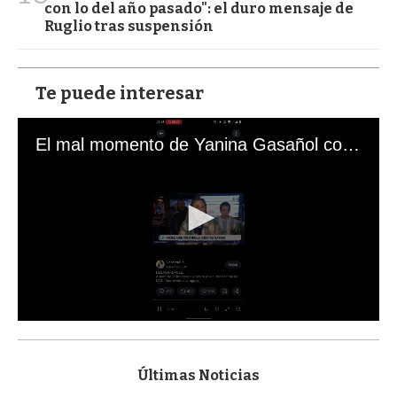
con lo del año pasado": el duro mensaje de
Ruglio tras suspensión
Te puede interesar
El mal momento de Yanina Gasañol con un hincha argentino en "Subrayado"
0
s
e
c
Últimas Noticias
o