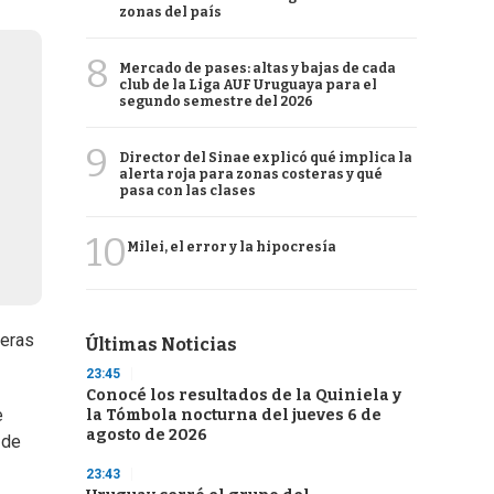
zonas del país
8
Mercado de pases: altas y bajas de cada
club de la Liga AUF Uruguaya para el
segundo semestre del 2026
9
Director del Sinae explicó qué implica la
alerta roja para zonas costeras y qué
pasa con las clases
10
Milei, el error y la hipocresía
reras
Últimas Noticias
23:45
Conocé los resultados de la Quiniela y
e
la Tómbola nocturna del jueves 6 de
agosto de 2026
 de
23:43