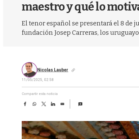
maestro y qué lo motiv
El tenor español se presentará el 8 de j
fundación Josep Carreras, los uruguayo
Nicolas Lauber
11/05/2025, 02:58
Compartir esta noticia
F
W
T
L
E
a
h
w
i
m
c
a
i
n
a
e
t
t
k
i
b
s
t
e
l
o
A
e
d