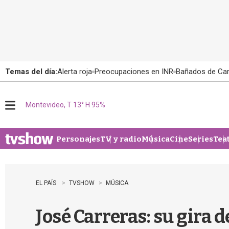
Temas del día:
Alerta roja
Preocupaciones en INR
Bañados de Ca
Montevideo, T 13° H 95%
M
e
n
u
Personajes
TV y radio
Música
Cine
Series
Tea
EL PAÍS
TVSHOW
MÚSICA
José Carreras: su gira 