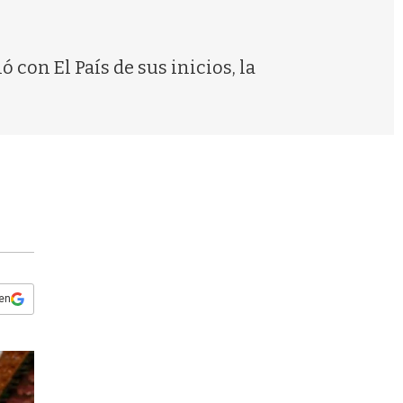
s
q
u
e
 con El País de sus inicios, la
d
a
 en