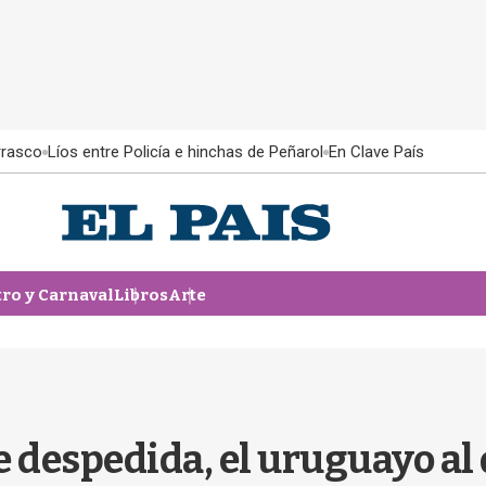
rrasco
Líos entre Policía e hinchas de Peñarol
En Clave País
tro y Carnaval
Libros
Arte
de despedida, el uruguayo a