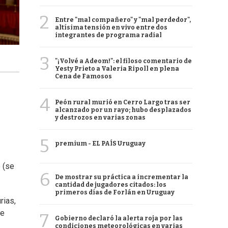
2
Entre "mal compañero" y "mal perdedor",
altísima tensión en vivo entre dos
integrantes de programa radial
3
"¡Volvé a Adeom!": el filoso comentario de
Yesty Prieto a Valeria Ripoll en plena
Cena de Famosos
4
Peón rural murió en Cerro Largo tras ser
alcanzado por un rayo; hubo desplazados
y destrozos en varias zonas
5
premium - EL PAÍS Uruguay
ó (se
6
De mostrar su práctica a incrementar la
cantidad de jugadores citados: los
primeros días de Forlán en Uruguay
rias,
re
7
Gobierno declaró la alerta roja por las
condiciones meteorológicas en varias