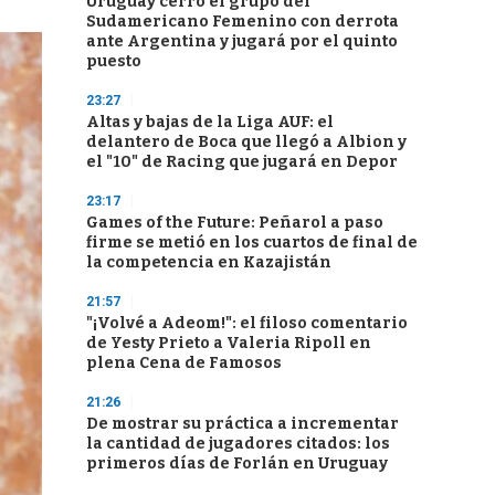
Uruguay cerró el grupo del
Sudamericano Femenino con derrota
ante Argentina y jugará por el quinto
puesto
23:27
Altas y bajas de la Liga AUF: el
delantero de Boca que llegó a Albion y
el "10" de Racing que jugará en Depor
23:17
Games of the Future: Peñarol a paso
firme se metió en los cuartos de final de
la competencia en Kazajistán
21:57
"¡Volvé a Adeom!": el filoso comentario
de Yesty Prieto a Valeria Ripoll en
plena Cena de Famosos
21:26
De mostrar su práctica a incrementar
la cantidad de jugadores citados: los
primeros días de Forlán en Uruguay