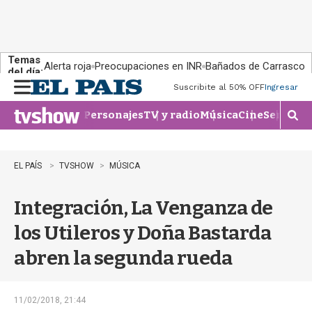
Temas
Alerta roja
Preocupaciones en INR
Bañados de Carrasco
del día:
Suscribite al 50% OFF
Ingresar
M
e
Personajes
TV y radio
Música
Cine
Series
Te
n
M
u
o
s
t
EL PAÍS
TVSHOW
MÚSICA
r
a
Integración, La Venganza de
r
b
los Utileros y Doña Bastarda
�
s
abren la segunda rueda
q
u
e
d
11/02/2018, 21:44