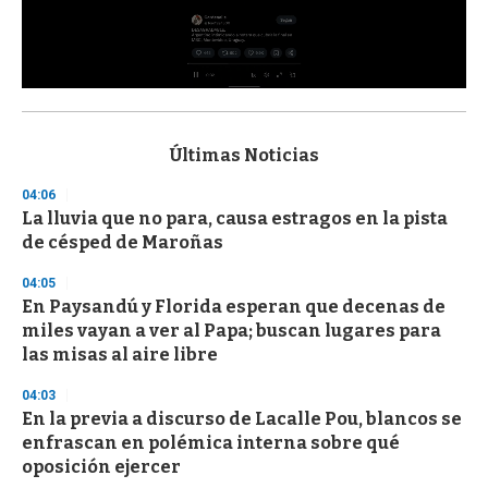
0
s
e
c
Últimas Noticias
o
n
04:06
d
La lluvia que no para, causa estragos en la pista
s
o
de césped de Maroñas
f
3
04:05
3
s
En Paysandú y Florida esperan que decenas de
e
miles vayan a ver al Papa; buscan lugares para
c
las misas al aire libre
o
n
d
04:03
s
En la previa a discurso de Lacalle Pou, blancos se
enfrascan en polémica interna sobre qué
oposición ejercer