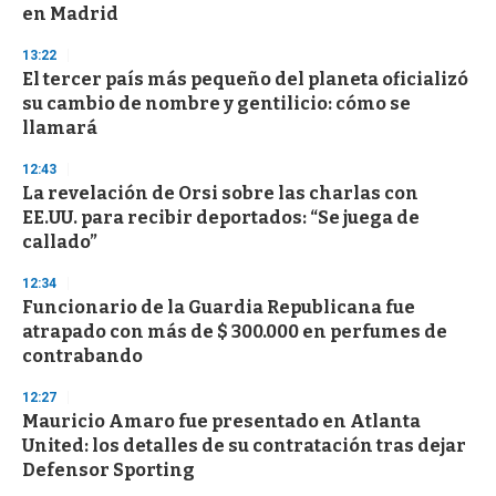
en Madrid
o
n
d
13:22
s
El tercer país más pequeño del planeta oficializó
su cambio de nombre y gentilicio: cómo se
llamará
12:43
La revelación de Orsi sobre las charlas con
EE.UU. para recibir deportados: “Se juega de
callado”
12:34
Funcionario de la Guardia Republicana fue
atrapado con más de $ 300.000 en perfumes de
contrabando
12:27
Mauricio Amaro fue presentado en Atlanta
United: los detalles de su contratación tras dejar
Defensor Sporting