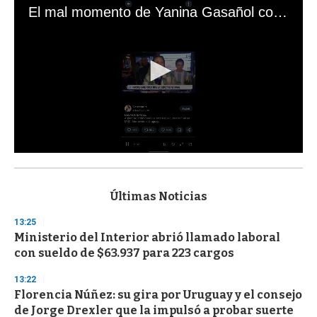
El mal momento de Yanina Gasañol con un hincha argentino en "Subrayado"
0
s
e
c
Últimas Noticias
o
n
13:25
d
Ministerio del Interior abrió llamado laboral
s
o
con sueldo de $63.937 para 223 cargos
f
3
13:22
3
s
Florencia Núñez: su gira por Uruguay y el consejo
e
de Jorge Drexler que la impulsó a probar suerte
c