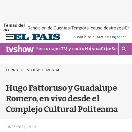
Temas del
Rendición de Cuentas
Temporal causa destrozos
En 
día:
Suscribite al 50% OFF
Ingresar
M
e
Personajes
TV y radio
Música
Cine
Series
Te
n
M
u
o
s
t
EL PAÍS
TVSHOW
MÚSICA
r
a
Hugo Fattoruso y Guadalupe
r
b
Romero, en vivo desde el
�
s
Complejo Cultural Politeama
q
u
e
d
10/06/2021, 19:19