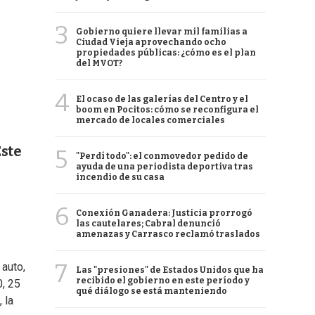
3
Gobierno quiere llevar mil familias a
Ciudad Vieja aprovechando ocho
propiedades públicas: ¿cómo es el plan
del MVOT?
4
El ocaso de las galerías del Centro y el
boom en Pocitos: cómo se reconfigura el
mercado de locales comerciales
Este
5
"Perdí todo": el conmovedor pedido de
ayuda de una periodista deportiva tras
incendio de su casa
6
Conexión Ganadera: Justicia prorrogó
las cautelares; Cabral denunció
amenazas y Carrasco reclamó traslados
7
 auto,
Las "presiones" de Estados Unidos que ha
recibido el gobierno en este período y
0, 25
qué diálogo se está manteniendo
, la