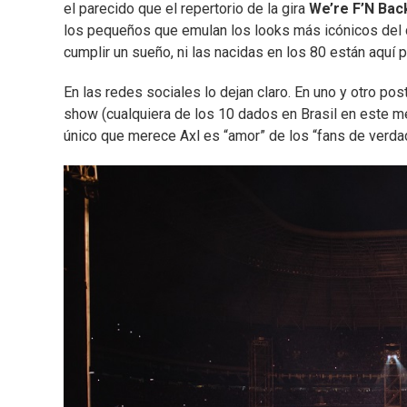
el parecido que el repertorio de la gira
We’re F’N Bac
los pequeños que emulan los looks más icónicos del c
cumplir un sueño, ni las nacidas en los 80 están aquí po
En las redes sociales lo dejan claro. En uno y otro po
show (cualquiera de los 10 dados en Brasil en este mes
único que merece Axl es “amor” de los “fans de verda