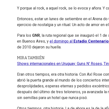
Y porque al rock, a aquel rock, se lo evoca y añora. Y 
Entonces, estar un lunes de setiembre en el Arena do 
ejercicio de nostalgia y un ritual. Un acto de amor en 
Para los
GNR
, la ruta regional que se inauguró el 1 
en Buenos Aires, y
el domingo al
Estadio Centenari
de 2010 dejaron su huella.
MIRA TAMBIÉN
Shows internacionales en Uruguay: Guns N' Roses, Tini
Eran otros tiempos, era otra historia. Con Axl Rose c
abrió la puerta grande al mundo de los conciertos inte
desprolijidades, esperas eternas y pedidos excéntrico
después del último de tres teloneros, ya avanzada la 
sin semillas para un hotel que nunca pisó.
Otros tiempos, otra historia. La de ahora es la de la a