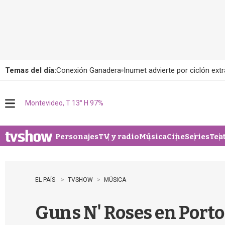
Temas del día:
Conexión Ganadera
Inumet advierte por ciclón extr
Montevideo, T 13° H 97%
M
e
n
u
Personajes
TV y radio
Música
Cine
Series
Tea
EL PAÍS
TVSHOW
MÚSICA
Guns N' Roses en Porto 