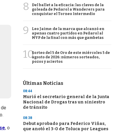
8
Del ballet a la eficacia: las claves de la
goleada de Peñarol a Wanderers para
conquistar el Torneo Intermedio
9
Leo Jaime: de la marca que alcanzó en
apenas cuatro partidos en Peñarol al
MVP de la final con más que gambetas
10
Sorteo del 5 de Oro de este miércoles 5 de
agosto de 2026: números sorteados,
pozos y aciertos
Últimas Noticias
08:44
Murió el secretario general de la Junta
Nacional de Drogas tras un siniestro
de tránsito
 de
o.
08:38
Debut aprobado para Federico Viñas,
ose
, o
que anotó el 3-0 de Toluca por Leagues