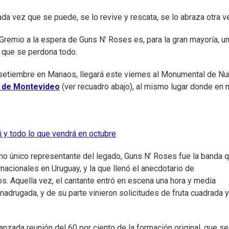
cada vez que se puede, se lo revive y rescata, se lo abraza otra v
Gremio a la espera de Guns N’ Roses es, para la gran mayoría, u
el que se perdona todo.
de setiembre en Manaos, llegará este viernes al Monumental de N
o de Montevideo
(ver recuadro abajo), al mismo lugar donde en
 y todo lo que vendrá en octubre
omo único representante del legado, Guns N’ Roses fue la banda 
rnacionales en Uruguay, y la que llenó el anecdotario de
s. Aquella vez, el cantante entró en escena una hora y media
madrugada, y de su parte vinieron solicitudes de fruta cuadrada 
fianzada reunión del 60 por ciento de la formación original, que se