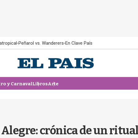
atropical
Peñarol vs. Wanderers
En Clave País
tro y Carnaval
Libros
Arte
Alegre: crónica de un ritua