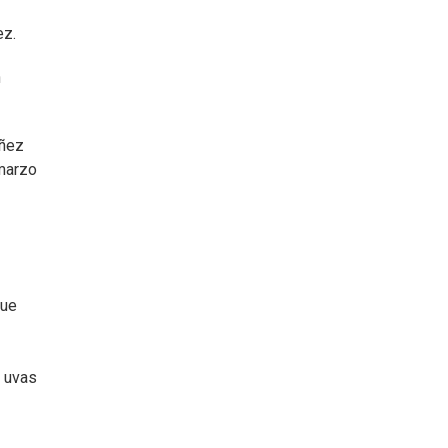
ez.
n
uñez
 marzo
que
y uvas