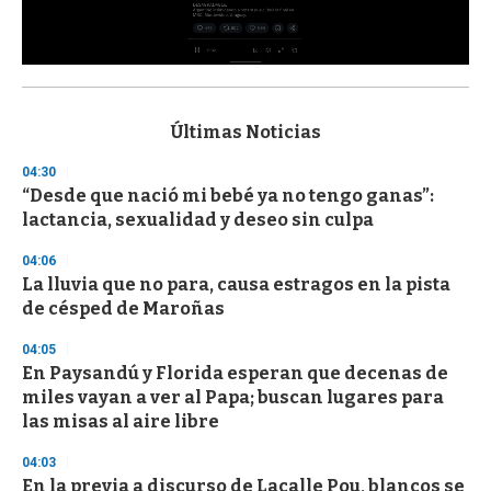
0
s
e
c
Últimas Noticias
o
n
04:30
d
“Desde que nació mi bebé ya no tengo ganas”:
s
o
lactancia, sexualidad y deseo sin culpa
f
3
04:06
3
s
La lluvia que no para, causa estragos en la pista
e
de césped de Maroñas
c
o
04:05
n
d
En Paysandú y Florida esperan que decenas de
s
miles vayan a ver al Papa; buscan lugares para
las misas al aire libre
04:03
En la previa a discurso de Lacalle Pou, blancos se