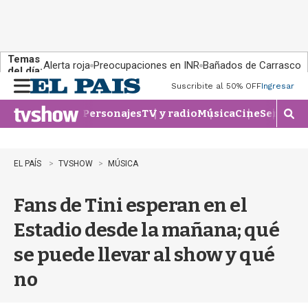
Temas
Alerta roja
Preocupaciones en INR
Bañados de Carrasco
del día:
Suscribite al 50% OFF
Ingresar
M
e
Personajes
TV y radio
Música
Cine
Series
Te
n
M
u
o
s
t
EL PAÍS
TVSHOW
MÚSICA
r
a
Fans de Tini esperan en el
r
b
Estadio desde la mañana; qué
�
s
se puede llevar al show y qué
q
u
no
e
d