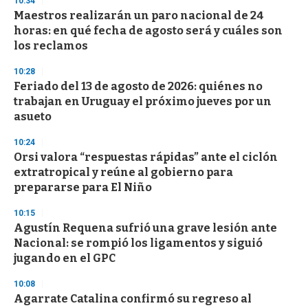
10:34
e
Maestros realizarán un paro nacional de 24
c
horas: en qué fecha de agosto será y cuáles son
o
n
los reclamos
d
s
10:28
Feriado del 13 de agosto de 2026: quiénes no
trabajan en Uruguay el próximo jueves por un
asueto
10:24
Orsi valora “respuestas rápidas” ante el ciclón
extratropical y reúne al gobierno para
prepararse para El Niño
10:15
Agustín Requena sufrió una grave lesión ante
Nacional: se rompió los ligamentos y siguió
jugando en el GPC
10:08
Agarrate Catalina confirmó su regreso al