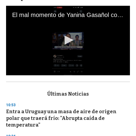
El mal momento de Yanina Gasañol con un hincha argentino en "Subrayado"
0
s
e
c
Últimas Noticias
o
n
10:53
d
Entra a Uruguay una masa de aire de origen
s
o
polar que traerá frío: "Abrupta caída de
f
temperatura"
3
3
s