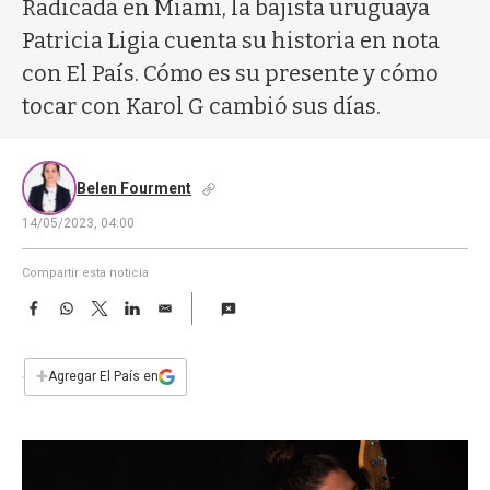
a
Radicada en Miami, la bajista uruguaya
Patricia Ligia cuenta su historia en nota
con El País. Cómo es su presente y cómo
tocar con Karol G cambió sus días.
Belen Fourment
14/05/2023, 04:00
Compartir esta noticia
F
W
T
L
E
a
h
w
i
m
c
a
i
n
a
e
t
t
k
i
+
Agregar El País en
b
s
t
e
l
o
A
e
d
o
p
r
I
k
p
n