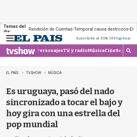
Temas del
Rendición de Cuentas
Temporal causa destrozos
En 
día:
Suscribite al 50% OFF
Ingresar
M
e
Personajes
TV y radio
Música
Cine
Series
Te
n
M
u
o
s
t
EL PAÍS
TVSHOW
MÚSICA
r
a
Es uruguaya, pasó del nado
r
b
sincronizado a tocar el bajo y
�
s
hoy gira con una estrella del
q
u
pop mundial
e
d