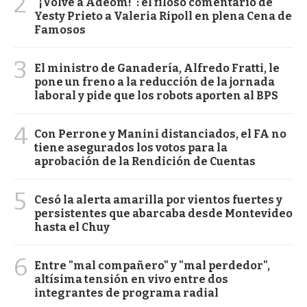
2
"¡Volvé a Adeom!": el filoso comentario de
Yesty Prieto a Valeria Ripoll en plena Cena de
Famosos
3
El ministro de Ganadería, Alfredo Fratti, le
pone un freno a la reducción de la jornada
laboral y pide que los robots aporten al BPS
4
Con Perrone y Manini distanciados, el FA no
tiene asegurados los votos para la
aprobación de la Rendición de Cuentas
5
Cesó la alerta amarilla por vientos fuertes y
persistentes que abarcaba desde Montevideo
hasta el Chuy
6
Entre "mal compañero" y "mal perdedor",
altísima tensión en vivo entre dos
integrantes de programa radial