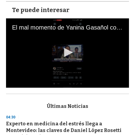
Te puede interesar
El mal momento de Yanina Gasañol con un hincha argentino en "Subrayado"
0
s
e
c
Últimas Noticias
o
n
04:30
d
Experto en medicina del estrés llega a
s
o
Montevideo: las claves de Daniel López Rosetti
f