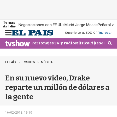
Temas
Negociaciones con EE.UU.
Murió Jorge Messi
Peñarol vs
del día:
Suscribite al 50% OFF
Ingresar
M
e
Personajes
TV y radio
Música
Cine
Series
Te
n
M
u
o
s
t
EL PAÍS
TVSHOW
MÚSICA
r
a
En su nuevo video, Drake
r
b
reparte un millón de dólares a
�
s
la gente
q
u
e
d
16/02/2018, 19:10