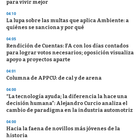
para vivir mejor
3
3
s
04:10
e
La lupa sobre las multas que aplica Ambiente: a
c
quiénes se sanciona y por qué
o
n
d
04:05
s
Rendición de Cuentas: FA con los días contados
para lograr votos necesarios; oposición visualiza
apoyo a proyectos aparte
04:01
Columna de APPCU: de cal y de arena
04:00
“La tecnología ayuda; la diferencia la hace una
decisión humana”: Alejandro Curcio analiza el
cambio de paradigma en la industria automotriz
04:00
Hacia la faena de novillos más jóvenes de la
historia