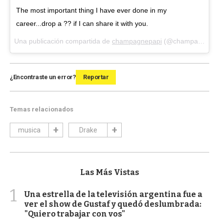
The most important thing I have ever done in my
career...drop a ?? if I can share it with you.
Una publicación compartida de
champagnepapi
(@champagnepapi) el
¿Encontraste un error?
Reportar
Temas relacionados
musica
Drake
Las Más Vistas
1
Una estrella de la televisión argentina fue a
ver el show de Gustaf y quedó deslumbrada:
"Quiero trabajar con vos"