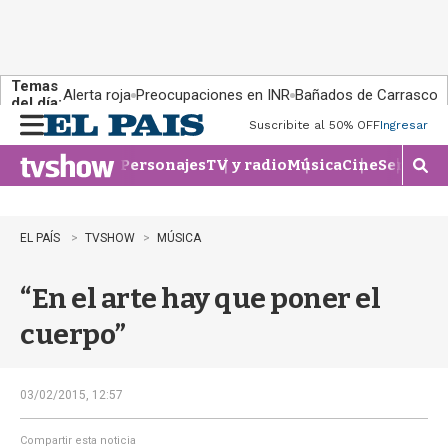
Temas
Alerta roja
Preocupaciones en INR
Bañados de Carrasco
del día:
Suscribite al 50% OFF
Ingresar
M
e
Personajes
TV y radio
Música
Cine
Series
Te
n
M
u
o
s
t
EL PAÍS
TVSHOW
MÚSICA
r
a
“En el arte hay que poner el
r
b
cuerpo”
�
s
q
u
03/02/2015, 12:57
e
d
Compartir esta noticia