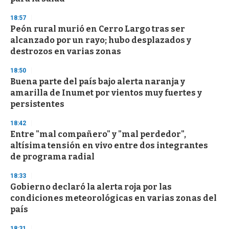
d
s
18:57
Peón rural murió en Cerro Largo tras ser
alcanzado por un rayo; hubo desplazados y
destrozos en varias zonas
18:50
Buena parte del país bajo alerta naranja y
amarilla de Inumet por vientos muy fuertes y
persistentes
18:42
Entre "mal compañero" y "mal perdedor",
altísima tensión en vivo entre dos integrantes
de programa radial
18:33
Gobierno declaró la alerta roja por las
condiciones meteorológicas en varias zonas del
país
18:31