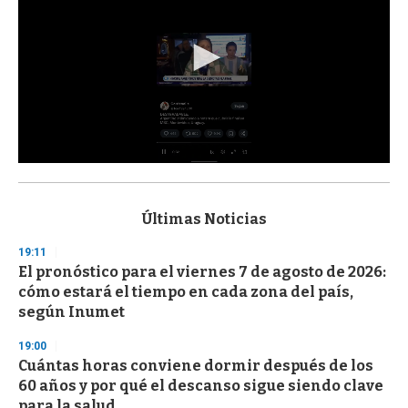
0
s
e
c
Últimas Noticias
o
n
19:11
d
El pronóstico para el viernes 7 de agosto de 2026:
s
o
cómo estará el tiempo en cada zona del país,
f
según Inumet
3
3
s
19:00
e
Cuántas horas conviene dormir después de los
c
60 años y por qué el descanso sigue siendo clave
o
n
para la salud