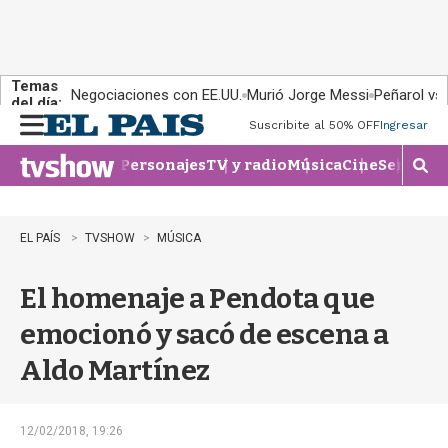
Temas
Negociaciones con EE.UU.
Murió Jorge Messi
Peñarol vs
del día:
Suscribite al 50% OFF
Ingresar
M
e
Personajes
TV y radio
Música
Cine
Series
Te
n
M
u
o
s
t
EL PAÍS
TVSHOW
MÚSICA
r
a
El homenaje a Pendota que
r
b
emocionó y sacó de escena a
�
s
Aldo Martínez
q
u
e
d
12/02/2018, 19:26