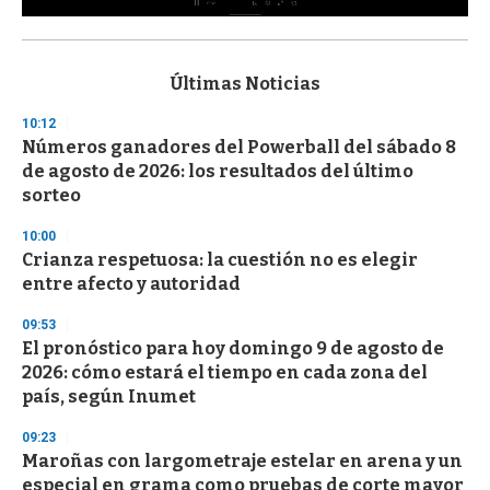
0
s
e
c
Últimas Noticias
o
n
10:12
d
Números ganadores del Powerball del sábado 8
s
o
de agosto de 2026: los resultados del último
f
sorteo
3
3
s
10:00
e
Crianza respetuosa: la cuestión no es elegir
c
entre afecto y autoridad
o
n
d
09:53
s
El pronóstico para hoy domingo 9 de agosto de
2026: cómo estará el tiempo en cada zona del
país, según Inumet
09:23
Maroñas con largometraje estelar en arena y un
especial en grama como pruebas de corte mayor