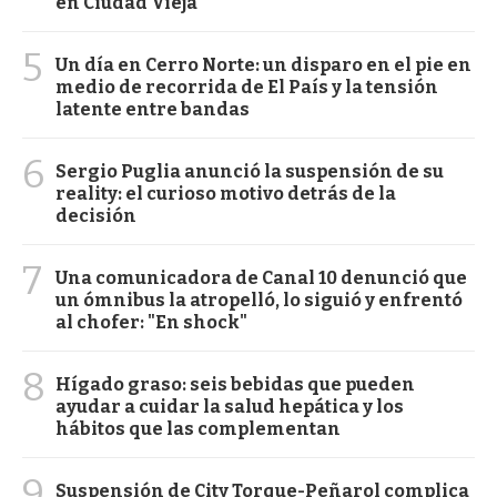
en Ciudad Vieja
5
Un día en Cerro Norte: un disparo en el pie en
medio de recorrida de El País y la tensión
latente entre bandas
6
Sergio Puglia anunció la suspensión de su
reality: el curioso motivo detrás de la
decisión
7
Una comunicadora de Canal 10 denunció que
un ómnibus la atropelló, lo siguió y enfrentó
al chofer: "En shock"
8
Hígado graso: seis bebidas que pueden
ayudar a cuidar la salud hepática y los
hábitos que las complementan
9
Suspensión de City Torque-Peñarol complica