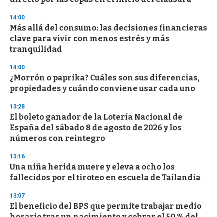
o
n
d
14:00
s
Más allá del consumo: las decisiones financieras
clave para vivir con menos estrés y más
tranquilidad
14:00
¿Morrón o paprika? Cuáles son sus diferencias,
propiedades y cuándo conviene usar cada uno
13:28
El boleto ganador de la Lotería Nacional de
España del sábado 8 de agosto de 2026 y los
números con reintegro
13:16
Una niña herida muere y eleva a ocho los
fallecidos por el tiroteo en escuela de Tailandia
13:07
El beneficio del BPS que permite trabajar medio
horario tras un nacimiento y cobrar el 50 % del