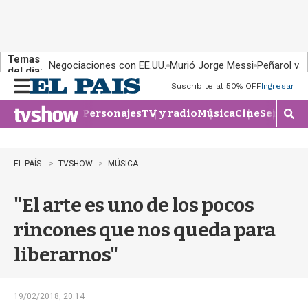
Temas
Negociaciones con EE.UU.
Murió Jorge Messi
Peñarol vs
del día:
Suscribite al 50% OFF
Ingresar
M
e
Personajes
TV y radio
Música
Cine
Series
Te
n
M
u
o
s
t
EL PAÍS
TVSHOW
MÚSICA
r
a
"El arte es uno de los pocos
r
b
rincones que nos queda para
�
s
liberarnos"
q
u
e
d
19/02/2018, 20:14