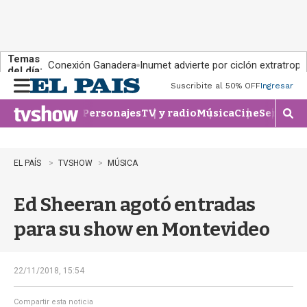
Temas
Conexión Ganadera
Inumet advierte por ciclón extratropi
del día:
Suscribite al 50% OFF
Ingresar
M
e
Personajes
TV y radio
Música
Cine
Series
Te
n
M
u
o
s
t
EL PAÍS
TVSHOW
MÚSICA
r
a
Ed Sheeran agotó entradas
r
b
para su show en Montevideo
�
s
q
u
22/11/2018, 15:54
e
d
Compartir esta noticia