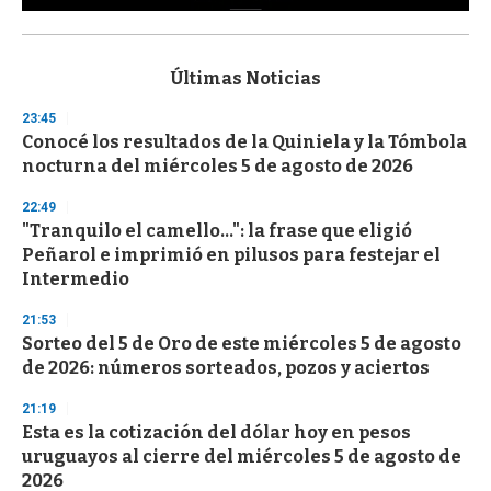
0
s
e
c
Últimas Noticias
o
n
23:45
d
Conocé los resultados de la Quiniela y la Tómbola
s
o
nocturna del miércoles 5 de agosto de 2026
f
3
22:49
3
s
"Tranquilo el camello...": la frase que eligió
e
Peñarol e imprimió en pilusos para festejar el
c
Intermedio
o
n
d
21:53
s
Sorteo del 5 de Oro de este miércoles 5 de agosto
de 2026: números sorteados, pozos y aciertos
21:19
Esta es la cotización del dólar hoy en pesos
uruguayos al cierre del miércoles 5 de agosto de
2026