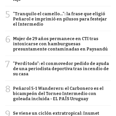
5
"Tranquilo el camello...": la frase que eligió
Peñarol e imprimió en pilusos para festejar
el Intermedio
6
Mujer de 29 años permanece en CTI tras
intoxicarse con hamburguesas
presuntamente contaminadas en Paysandú
7
"Perdí todo": el conmovedor pedido de ayuda
de una periodista deportiva tras incendio de
su casa
8
Peñarol 5-1 Wanderers: el Carbonero es el
bicampeón del Torneo Intermedio con
goleada incluida - EL PAÍS Uruguay
9
Se viene un ciclón extratropical: Inumet