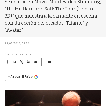
a
Se exhibe en Movie Montevideo Shopping,
"Hit Me Hard and Soft: The Tour (Live in
3D)" que muestra a la cantante en escena
con dirección del creador "Titanic" y
"Avatar"
13/05/2026, 02:24
Compartir esta noticia
F
W
T
L
E
a
h
w
i
m
c
a
i
n
a
e
t
t
k
i
+
Agregar El País en
b
s
t
e
l
o
A
e
d
o
p
r
I
k
p
n