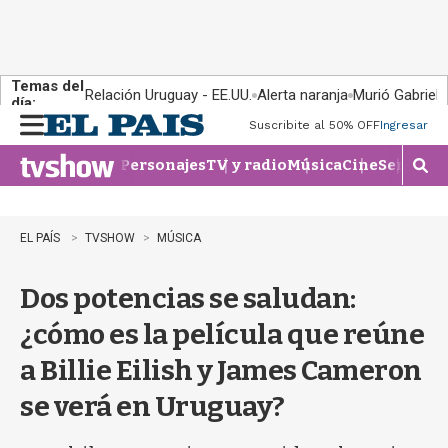
Temas del
Relación Uruguay - EE.UU.
Alerta naranja
Murió Gabriel 
día:
Suscribite al 50% OFF
Ingresar
M
e
Personajes
TV y radio
Música
Cine
Series
Te
n
M
u
o
s
t
EL PAÍS
TVSHOW
MÚSICA
r
a
Dos potencias se saludan:
r
b
¿cómo es la película que reúne
�
s
a Billie Eilish y James Cameron
q
u
se verá en Uruguay?
e
d