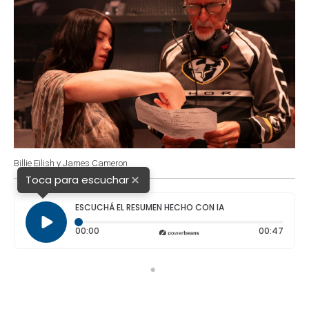
Billie Eilish y James Cameron
×
Toca para escuchar
ESCUCHÁ EL RESUMEN HECHO CON IA
Tiempo transcurrido: 0 segundos
Durac
00:00
00:47