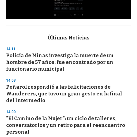
0
s
e
c
Últimas Noticias
o
n
14:11
d
Policía de Minas investiga la muerte de un
s
o
hombre de 57 años: fue encontrado por un
f
funcionario municipal
3
3
s
14:08
e
Peñarol respondió a las felicitaciones de
c
Wanderers, que tuvo un gran gesto en la final
o
n
del Intermedio
d
s
14:00
"El Camino de la Mujer": un ciclo de talleres,
conversatorios y un retiro para el reencuentro
personal