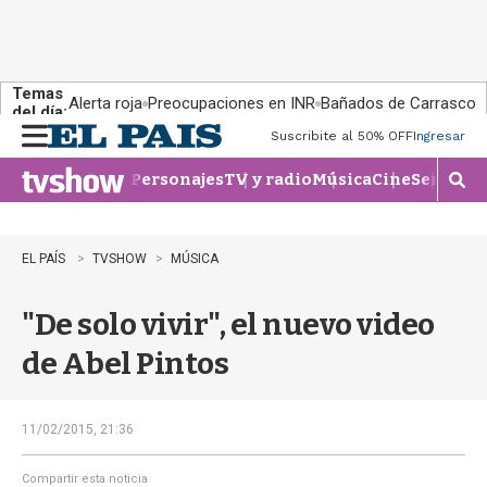
Temas
Alerta roja
Preocupaciones en INR
Bañados de Carrasco
del día:
Suscribite al 50% OFF
Ingresar
M
e
Personajes
TV y radio
Música
Cine
Series
Te
n
M
u
o
s
t
EL PAÍS
TVSHOW
MÚSICA
r
a
"De solo vivir", el nuevo video
r
b
de Abel Pintos
�
s
q
u
11/02/2015, 21:36
e
d
Compartir esta noticia