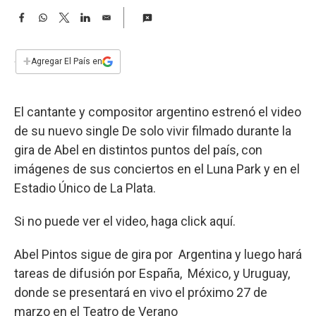
a
F
W
T
L
E
a
h
w
i
m
c
a
i
n
a
e
t
t
k
i
+
Agregar El País en
b
s
t
e
l
o
A
e
d
o
p
r
I
El cantante y compositor argentino estrenó el video
k
p
n
de su nuevo single De solo vivir filmado durante la
gira de Abel en distintos puntos del país, con
imágenes de sus conciertos en el Luna Park y en el
Estadio Único de La Plata.
Si no puede ver el video, haga click aquí.
Abel Pintos sigue de gira por Argentina y luego hará
tareas de difusión por España, México, y Uruguay,
donde se presentará en vivo el próximo 27 de
marzo en el Teatro de Verano