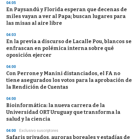
04:05
n
d
En Paysandú y Florida esperan que decenas de
s
miles vayan a ver al Papa; buscan lugares para
las misas al aire libre
04:03
En la previa a discurso de Lacalle Pou, blancos se
enfrascan en polémica interna sobre qué
oposición ejercer
04:00
Con Perrone y Manini distanciados, el FA no
tiene asegurados los votos para la aprobación de
la Rendición de Cuentas
04:00
Bioinformática: la nueva carrera de la
Universidad ORT Uruguay que transforma la
salud y la ciencia
04:00
Exclusivo suscriptores
Safaris privados, auroras boreales y estadías de