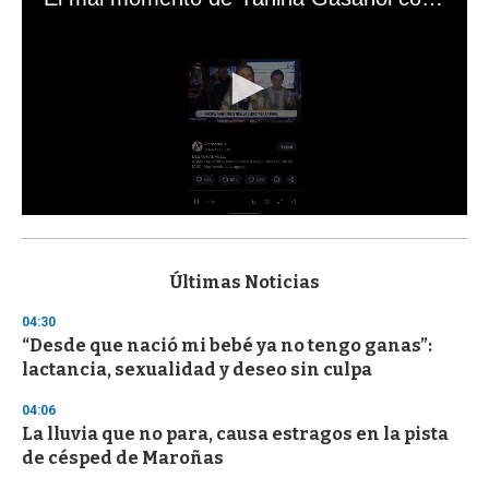
0
s
e
c
Últimas Noticias
o
n
04:30
d
“Desde que nació mi bebé ya no tengo ganas”:
s
o
lactancia, sexualidad y deseo sin culpa
f
3
04:06
3
s
La lluvia que no para, causa estragos en la pista
e
de césped de Maroñas
c
o