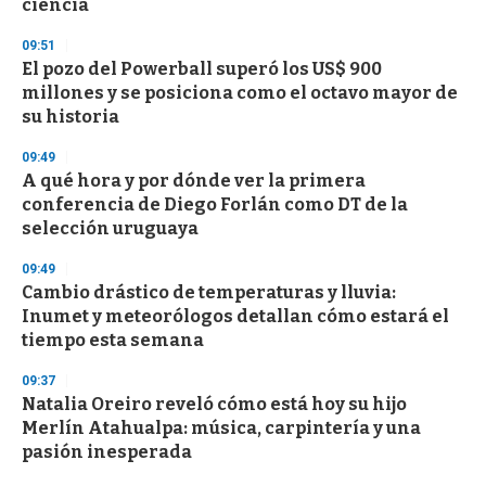
ciencia
3
3
s
09:51
e
El pozo del Powerball superó los US$ 900
c
millones y se posiciona como el octavo mayor de
o
n
su historia
d
s
09:49
A qué hora y por dónde ver la primera
conferencia de Diego Forlán como DT de la
selección uruguaya
09:49
Cambio drástico de temperaturas y lluvia:
Inumet y meteorólogos detallan cómo estará el
tiempo esta semana
09:37
Natalia Oreiro reveló cómo está hoy su hijo
Merlín Atahualpa: música, carpintería y una
pasión inesperada