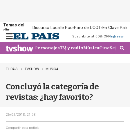
Temas del
Discurso Lacalle Pou
Paro de UCOT
En Clave País
día:
Suscribite al 50% OFF
Ingresar
M
e
Personajes
TV y radio
Música
Cine
Series
Te
n
M
u
o
s
t
EL PAÍS
TVSHOW
MÚSICA
r
a
Concluyó la categoría de
r
b
revistas: ¿hay favorito?
�
s
q
u
26/02/2018, 21:53
e
d
Compartir esta noticia