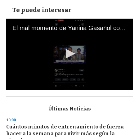
Te puede interesar
El mal momento de Yanina Gasañol con un hincha argentino en "Subrayado"
0
s
e
c
Últimas Noticias
o
n
10:00
d
Cuántos minutos de entrenamiento de fuerza
s
o
hacer a la semana para vivir más según la
f