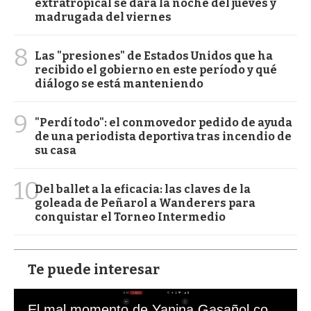
extratropical se dará la noche del jueves y
madrugada del viernes
8
Las "presiones" de Estados Unidos que ha
recibido el gobierno en este período y qué
diálogo se está manteniendo
9
"Perdí todo": el conmovedor pedido de ayuda
de una periodista deportiva tras incendio de
su casa
10
Del ballet a la eficacia: las claves de la
goleada de Peñarol a Wanderers para
conquistar el Torneo Intermedio
Te puede interesar
El mal momento de Yanina Gasañol con un hincha argentino en "Subrayado"