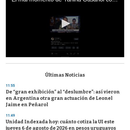
0
s
e
c
Últimas Noticias
o
n
11:55
d
De “gran exhibición” al “deslumbre”: así vieron
s
o
en Argentina otra gran actuación de Leonel
f
Jaime en Peñarol
3
3
s
11:49
e
Unidad Indexada hoy: cuánto cotiza la UI este
c
jueves 6 de agosto de 2026 en pesos uruguayos
o