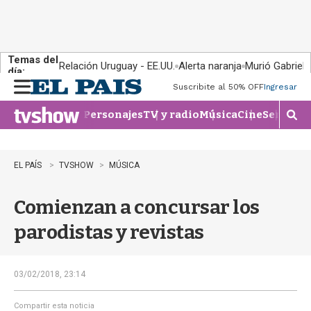
Temas del
Relación Uruguay - EE.UU.
Alerta naranja
Murió Gabriel 
día:
Suscribite al 50% OFF
Ingresar
M
e
Personajes
TV y radio
Música
Cine
Series
Te
n
M
u
o
s
t
EL PAÍS
TVSHOW
MÚSICA
r
a
Comienzan a concursar los
r
b
parodistas y revistas
�
s
q
u
03/02/2018, 23:14
e
d
Compartir esta noticia