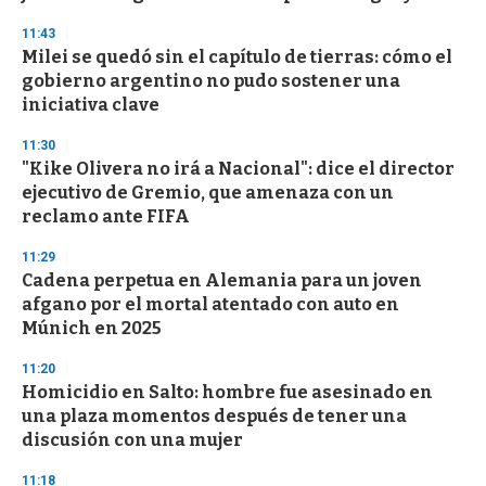
n
d
11:43
s
Milei se quedó sin el capítulo de tierras: cómo el
gobierno argentino no pudo sostener una
iniciativa clave
11:30
"Kike Olivera no irá a Nacional": dice el director
ejecutivo de Gremio, que amenaza con un
reclamo ante FIFA
11:29
Cadena perpetua en Alemania para un joven
afgano por el mortal atentado con auto en
Múnich en 2025
11:20
Homicidio en Salto: hombre fue asesinado en
una plaza momentos después de tener una
discusión con una mujer
11:18