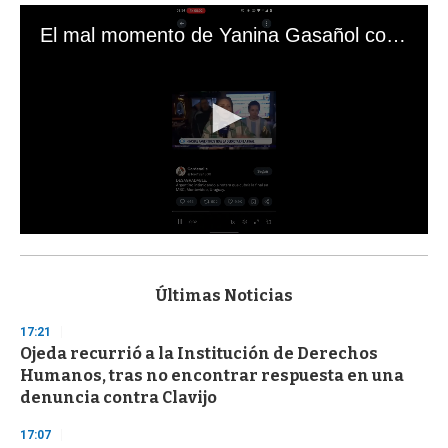
El mal momento de Yanina Gasañol con un hincha argentino en "Subrayado"
0
s
e
c
Últimas Noticias
o
n
17:21
d
Ojeda recurrió a la Institución de Derechos
s
o
Humanos, tras no encontrar respuesta en una
f
denuncia contra Clavijo
3
3
s
17:07