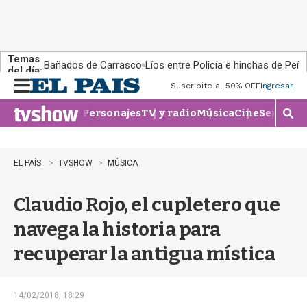
Temas
Bañados de Carrasco
Líos entre Policía e hinchas de Peña
del día:
Suscribite al 50% OFF
Ingresar
M
e
Personajes
TV y radio
Música
Cine
Series
Te
n
M
u
o
s
t
EL PAÍS
TVSHOW
MÚSICA
r
a
Claudio Rojo, el cupletero que
r
b
navega la historia para
�
s
recuperar la antigua mística
q
u
e
d
14/02/2018, 18:29