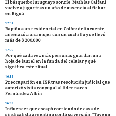
e
El básquetbol uruguayo sonríe: Mathías Calfani
c
vuelve a jugar tras un año de ausencia al fichar
o
n
en Biguá
d
s
17:01
Rapiña a un residencial en Colón: delincuente
amenazó a una mujer con un cuchillo y se llevó
más de $ 200.000
17:00
Por qué cada vez más personas guardan una
hoja de laurel en la funda del celular y qué
significa este ritual
16:34
Preocupación en INR tras resolución judicial que
autorizó visita conyugal al líder narco
Fernández Albín
16:33
Influencer que escapó corriendo de casa de
sindicalista argentino contó su versión: "Tuve un