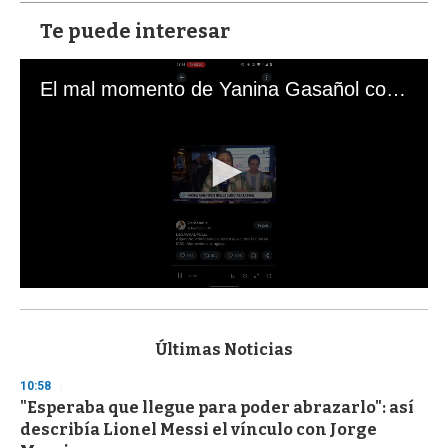
Te puede interesar
El mal momento de Yanina Gasañol con un hincha argentino en "Subrayado"
0
s
e
c
Últimas Noticias
o
n
10:58
d
"Esperaba que llegue para poder abrazarlo": así
s
o
describía Lionel Messi el vínculo con Jorge
f