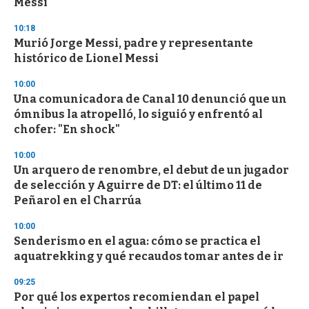
Messi
3
3
s
10:18
e
Murió Jorge Messi, padre y representante
c
histórico de Lionel Messi
o
n
d
10:00
s
Una comunicadora de Canal 10 denunció que un
ómnibus la atropelló, lo siguió y enfrentó al
chofer: "En shock"
10:00
Un arquero de renombre, el debut de un jugador
de selección y Aguirre de DT: el último 11 de
Peñarol en el Charrúa
10:00
Senderismo en el agua: cómo se practica el
aquatrekking y qué recaudos tomar antes de ir
09:25
Por qué los expertos recomiendan el papel