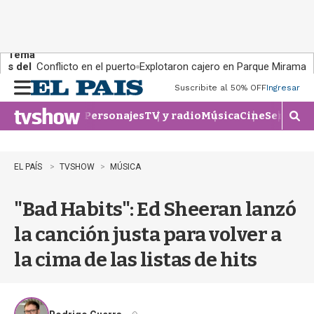
Tema
s del
Conflicto en el puerto
Explotaron cajero en Parque Miramar
día:
Suscribite al 50% OFF
Ingresar
M
e
Personajes
TV y radio
Música
Cine
Series
Te
n
M
u
o
s
t
EL PAÍS
TVSHOW
MÚSICA
r
a
"Bad Habits": Ed Sheeran lanzó
r
b
la canción justa para volver a
�
s
la cima de las listas de hits
q
u
e
d