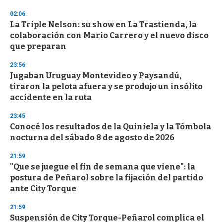
d
s
02:06
La Triple Nelson: su show en La Trastienda, la
colaboración con Mario Carrero y el nuevo disco
que preparan
23:56
Jugaban Uruguay Montevideo y Paysandú,
tiraron la pelota afuera y se produjo un insólito
accidente en la ruta
23:45
Conocé los resultados de la Quiniela y la Tómbola
nocturna del sábado 8 de agosto de 2026
21:59
"Que se juegue el fin de semana que viene": la
postura de Peñarol sobre la fijación del partido
ante City Torque
21:59
Suspensión de City Torque-Peñarol complica el