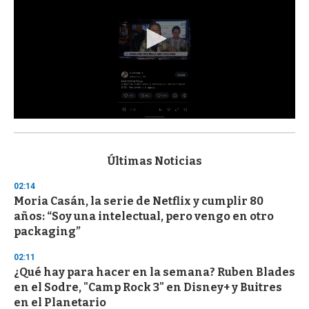
0
s
e
c
Últimas Noticias
o
n
02:14
d
Moria Casán, la serie de Netflix y cumplir 80
s
o
años: “Soy una intelectual, pero vengo en otro
f
packaging”
3
3
s
02:11
e
¿Qué hay para hacer en la semana? Ruben Blades
c
en el Sodre, "Camp Rock 3" en Disney+ y Buitres
o
n
en el Planetario