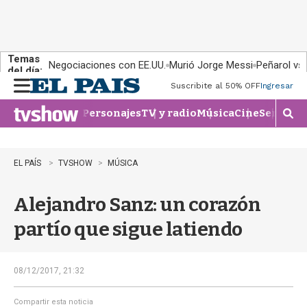
Temas
Negociaciones con EE.UU.
Murió Jorge Messi
Peñarol vs
del día:
Suscribite al 50% OFF
Ingresar
M
e
Personajes
TV y radio
Música
Cine
Series
Te
n
M
u
o
s
t
EL PAÍS
TVSHOW
MÚSICA
r
a
Alejandro Sanz: un corazón
r
b
partío que sigue latiendo
�
s
q
u
08/12/2017, 21:32
e
d
Compartir esta noticia